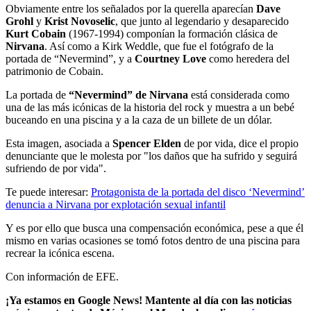
Obviamente entre los señalados por la querella aparecían
Dave
Grohl
y
Krist Novoselic
, que junto al legendario y desaparecido
Kurt Cobain
(1967-1994) componían la formación clásica de
Nirvana
. Así como a Kirk Weddle, que fue el fotógrafo de la
portada de “Nevermind”, y a
Courtney Love
como heredera del
patrimonio de Cobain.
La portada de
“Nevermind” de Nirvana
está considerada como
una de las más icónicas de la historia del rock y muestra a un bebé
buceando en una piscina y a la caza de un billete de un dólar.
Esta imagen, asociada a
Spencer Elden
de por vida, dice el propio
denunciante que le molesta por "los daños que ha sufrido y seguirá
sufriendo de por vida".
Te puede interesar:
Protagonista de la portada del disco ‘Nevermind’
denuncia a Nirvana por explotación sexual infantil
Y es por ello que busca una compensación económica, pese a que él
mismo en varias ocasiones se tomó fotos dentro de una piscina para
recrear la icónica escena.
Con información de EFE.
¡Ya estamos en Google News! Mantente al día con las noticias