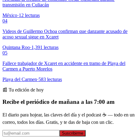
transmisión en Culiacán
México
·
12
lecturas
04
Videos de Guillermo Ochoa confirman que danzante acusado de
acoso sexual sigue en Xcaret
Quintana Roo
·
1,391
lecturas
05
Fallece trabajador de Xcaret en accidente en tramo de Playa del
Carmen a Puerto Morelos
Playa del Carmen
·
583
lecturas
📰 Tu edición de hoy
Recibe el periódico de mañana a las 7:00 am
El diario para hojear, las claves del día y el podcast ☕ — todo en un
correo, todos los días. Gratis, y te das de baja con un clic.
Suscribirme