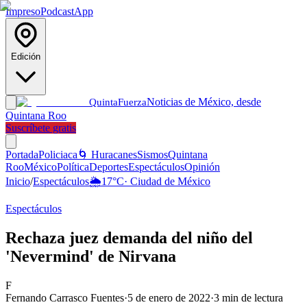
Impreso
Podcast
App
Edición
Noticias de México, desde
Quinta
Fuerza
Quintana Roo
Suscríbete gratis
Portada
Policiaca
🌀 Huracanes
Sismos
Quintana
Roo
México
Política
Deportes
Espectáculos
Opinión
Inicio
/
Espectáculos
🌦️
17
°C
·
Ciudad de México
Espectáculos
Rechaza juez demanda del niño del
'Nevermind' de Nirvana
F
Fernando Carrasco Fuentes
·
5 de enero de 2022
·
3
min de lectura