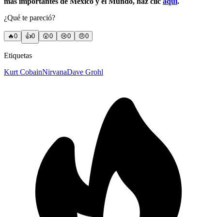
más importantes de México y el Mundo, haz clic
aquí
.
¿Qué te pareció?
🔥
0
👍
0
😲
0
😢
0
😠
0
Etiquetas
Kurt Cobain
Nirvana
Dave Grohl