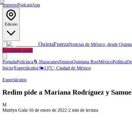
Impreso
Podcast
App
Edición
Quinta
Fuerza
Noticias de México, desde Quint
Suscríbete gratis
Portada
Policiaca
🌀 Huracanes
Sismos
Quintana Roo
México
Política
De
Inicio
/
Espectáculos
🌤️
13
°C
·
Ciudad de México
Espectáculos
Redim pide a Mariana Rodríguez y Samuel 
M
Mairlyn Guía
·
16 de enero de 2022
·
2
min de lectura