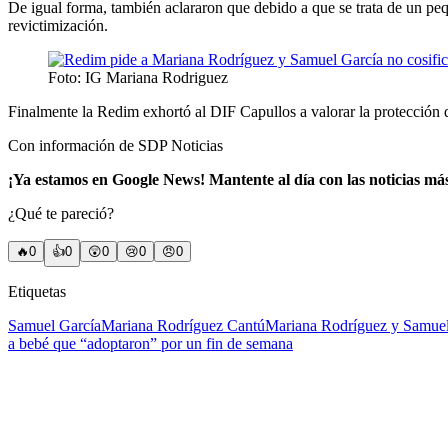
De igual forma, también aclararon que debido a que se trata de un peq
revictimización.
Foto: IG Mariana Rodriguez
Finalmente la Redim exhortó al DIF Capullos a valorar la protección d
Con información de SDP Noticias
¡Ya estamos en Google News! Mantente al día con las noticias má
¿Qué te pareció?
🔥
0
👍
0
😲
0
😢
0
😠
0
Etiquetas
Samuel García
Mariana Rodríguez Cantú
Mariana Rodríguez y Samuel
a bebé que “adoptaron” por un fin de semana