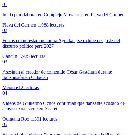
01
Inicia paro laboral en Complejo Mayakoba en Playa del Carmen
Playa del Carmen
·
1,988
lecturas
02
Fracasa manifestación contra Aguakan; se exhibe desgaste del
discurso político para 2027
Cancún
·
1,925
lecturas
03
Asesinan al creador de contenido César Gastélum durante
transmisión en Culiacán
México
·
12
lecturas
04
Videos de Guillermo Ochoa confirman que danzante acusado de
acoso sexual sigue en Xcaret
Quintana Roo
·
1,391
lecturas
05
Fallece trabajador de Xcaret en accidente en tramo de Playa del