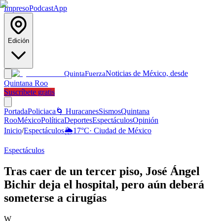
Impreso
Podcast
App
Edición
Noticias de México, desde
Quinta
Fuerza
Quintana Roo
Suscríbete gratis
Portada
Policiaca
🌀 Huracanes
Sismos
Quintana
Roo
México
Política
Deportes
Espectáculos
Opinión
Inicio
/
Espectáculos
🌦️
17
°C
·
Ciudad de México
Espectáculos
Tras caer de un tercer piso, José Ángel
Bichir deja el hospital, pero aún deberá
someterse a cirugías
W