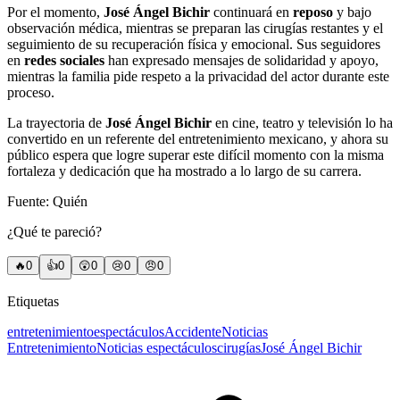
Por el momento,
José Ángel Bichir
continuará en
reposo
y bajo
observación médica, mientras se preparan las cirugías restantes y el
seguimiento de su recuperación física y emocional. Sus seguidores
en
redes sociales
han expresado mensajes de solidaridad y apoyo,
mientras la familia pide respeto a la privacidad del actor durante este
proceso.
La trayectoria de
José Ángel Bichir
en cine, teatro y televisión lo ha
convertido en un referente del entretenimiento mexicano, y ahora su
público espera que logre superar este difícil momento con la misma
fortaleza y dedicación que ha mostrado a lo largo de su carrera.
Fuente: Quién
¿Qué te pareció?
🔥
0
👍
0
😲
0
😢
0
😠
0
Etiquetas
entretenimiento
espectáculos
Accidente
Noticias
Entretenimiento
Noticias espectáculos
cirugías
José Ángel Bichir