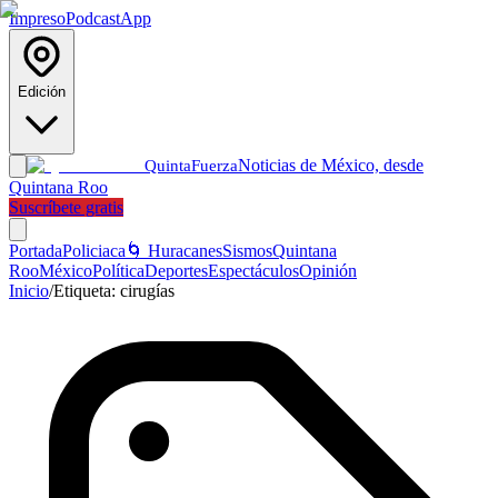
Impreso
Podcast
App
Edición
Noticias de México, desde
Quinta
Fuerza
Quintana Roo
Suscríbete gratis
Portada
Policiaca
🌀 Huracanes
Sismos
Quintana
Roo
México
Política
Deportes
Espectáculos
Opinión
Inicio
/
Etiqueta:
cirugías