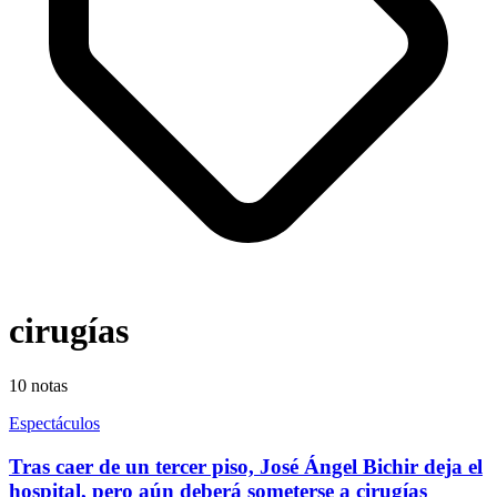
cirugías
10
notas
Espectáculos
Tras caer de un tercer piso, José Ángel Bichir deja el
hospital, pero aún deberá someterse a cirugías