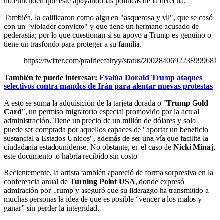
no entienden que esté apoyando las políticas de la derecha.
También, la calificaron como alguien "asquerosa y vil", que se casó
con un "violador convicto" y que tiene un hermano acusado de
pederastia; por lo que cuestionan si su apoyo a Trump es genuino o
tiene un trasfondo para proteger a su familia.
https://twitter.com/prairieefairyy/status/2002840692238999681
También te puede interesar:
Evalúa Donald Trump ataques
selectivos contra mandos de Irán para alentar nuevas protestas
A esto se suma la adquisición de la tarjeta dorada o "
Trump Gold
Card
", un permiso migratorio especial promovido por la actual
administración. Tiene un precio de un millón de dólares y solo
puede ser comprada por aquellos capaces de "aportar un beneficio
sustancial a Estados Unidos", además de ser una vía que facilita la
ciudadanía estadounidense. No obstante, en el caso de
Nicki Minaj
,
este documento lo habría recibido sin costo.
Recientemente, la artista también apareció de forma sorpresiva en la
conferencia anual de
Turning Point USA
, donde expresó
admiración por Trump y aseguró que su liderazgo ha transmitido a
muchas personas la idea de que es posible “vencer a los malos y
ganar” sin perder la integridad.