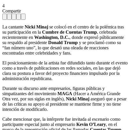
4
Compartir
La cantante
Nicki Minaj
se colocó en el centro de la polémica tras
su participación en la
Cumbre de Cuentas Trump
, celebrada
recientemente en
Washington, D.C.
, donde expresó públicamente
su respaldo al presidente
Donald Trump
y se proclamó como su
“fan número uno”, lo que desató una oleada de reacciones
encontradas entre celebridades y fans.
El posicionamiento de la artista fue difundido tanto durante el evento
como a través de publicaciones en redes sociales, en las que dejó
clara su postura a favor del proyecto financiero impulsado por la
administración republicana.
Durante su discurso ante empresarios, figuras públicas y
simpatizantes del movimiento
MAGA
(Hacer a América Grande
Otra vez, por sus siglas en inglés),
Nicki Minaj
aseguró que a pesar
de las críticas su apoyo al presidente se mantiene firme y no tiene
intención de modificarlo.
Cabe mencionar que, la intérprete fue invitada al escenario como
participante especial junto al empresario
Kevin O’Leary
, en el
marco de la presentación oficial de las llamadas
Cuentas Trump
,