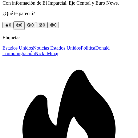
Con información de El Imparcial, Eje Central y Euro News.
¿Qué te pareció?
🔥
0
👍
0
😲
0
😢
0
😠
0
Etiquetas
Estados Unidos
Noticias Estados Unidos
Política
Donald
Trump
migración
Nicki Minaj