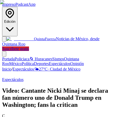
Impreso
Podcast
App
Edición
Noticias de México, desde
Quinta
Fuerza
Quintana Roo
Suscríbete gratis
Portada
Policiaca
🌀 Huracanes
Sismos
Quintana
Roo
México
Política
Deportes
Espectáculos
Opinión
Inicio
/
Espectáculos
🌤️
27
°C
·
Ciudad de México
Espectáculos
Video: Cantante Nicki Minaj se declara
fan número uno de Donald Trump en
Washington; fans la critican
C