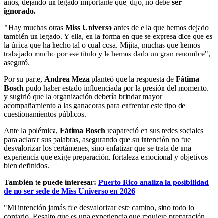
años, dejando un legado importante que, dijo, no debe
ser
ignorado.
"
Hay muchas otras
Miss Universo
antes de ella que hemos dejado
también un legado. Y ella, en la forma en que se expresa dice que es
la única que ha hecho tal o cual cosa. Mijita, muchas que hemos
trabajado mucho por ese título y le hemos dado un gran renombre",
aseguró.
Por su parte,
Andrea Meza
planteó que la respuesta de
Fátima
Bosch
pudo haber estado influenciada por la presión del momento,
y sugirió que la organización debería brindar mayor
acompañamiento a las ganadoras para enfrentar este tipo de
cuestionamientos públicos.
Ante la polémica,
Fátima Bosch
reapareció en sus redes sociales
para aclarar sus palabras, asegurando que su intención no fue
desvalorizar los certámenes, sino enfatizar que se trata de una
experiencia que exige preparación, fortaleza emocional y objetivos
bien definidos.
También te puede interesar:
Puerto Rico analiza la posibilidad
de no ser sede de Miss Universo en 2026
"Mi intención jamás fue desvalorizar este camino, sino todo lo
contario. Resalto que es una experiencia que requiere preparación,