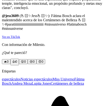
temple, inteligencia emocional, un propósito profundo y metas muy
claras", concluyó.
@jess3609
(🫰🏻✨Jess🫰🏻✨): Fátima Bosch aclara el
malentendido acerca de los Certámenes de Belleza 🫰🏻
✨#paratiiiiiiiiiiiiiiiiiiiiiiiiiiiiiii #missuniverso #fatimabosch
#missuniverse
Ver en TikTok
Con información de Milenio.
¿Qué te pareció?
🔥
0
👍
0
😲
0
😢
0
😠
0
Etiquetas
espectáculos
Noticias espectáculos
Miss Universo
Fátima
Bosch
Andrea Meza
Lupita Jones
Certámenes de belleza