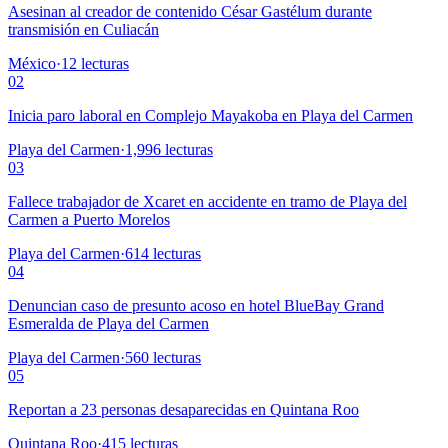
Asesinan al creador de contenido César Gastélum durante
transmisión en Culiacán
México
·
12
lecturas
02
Inicia paro laboral en Complejo Mayakoba en Playa del Carmen
Playa del Carmen
·
1,996
lecturas
03
Fallece trabajador de Xcaret en accidente en tramo de Playa del
Carmen a Puerto Morelos
Playa del Carmen
·
614
lecturas
04
Denuncian caso de presunto acoso en hotel BlueBay Grand
Esmeralda de Playa del Carmen
Playa del Carmen
·
560
lecturas
05
Reportan a 23 personas desaparecidas en Quintana Roo
Quintana Roo
·
415
lecturas