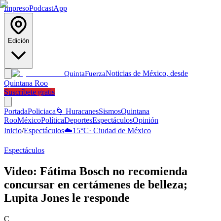
Impreso
Podcast
App
Edición
Noticias de México, desde
Quinta
Fuerza
Quintana Roo
Suscríbete gratis
Portada
Policiaca
🌀 Huracanes
Sismos
Quintana
Roo
México
Política
Deportes
Espectáculos
Opinión
Inicio
/
Espectáculos
☁️
15
°C
·
Ciudad de México
Espectáculos
Video: Fátima Bosch no recomienda
concursar en certámenes de belleza;
Lupita Jones le responde
C