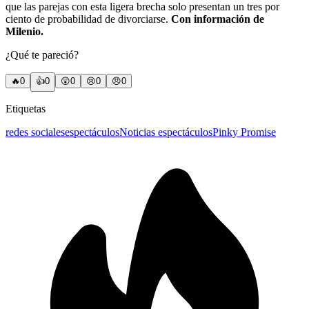
que las parejas con esta ligera brecha solo presentan un tres por
ciento de probabilidad de divorciarse.
Con información de
Milenio.
¿Qué te pareció?
🔥
0
👍
0
😲
0
😢
0
😠
0
Etiquetas
redes sociales
espectáculos
Noticias espectáculos
Pinky Promise