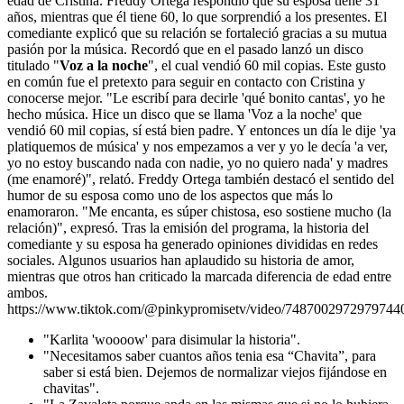
edad de Cristina. Freddy Ortega respondió que su esposa tiene 31
años, mientras que él tiene 60, lo que sorprendió a los presentes. El
comediante explicó que su relación se fortaleció gracias a su mutua
pasión por la música. Recordó que en el pasado lanzó un disco
titulado "
Voz a la noche
", el cual vendió 60 mil copias. Este gusto
en común fue el pretexto para seguir en contacto con Cristina y
conocerse mejor. "Le escribí para decirle 'qué bonito cantas', yo he
hecho música. Hice un disco que se llama 'Voz a la noche' que
vendió 60 mil copias, sí está bien padre. Y entonces un día le dije 'ya
platiquemos de música' y nos empezamos a ver y yo le decía 'a ver,
yo no estoy buscando nada con nadie, yo no quiero nada' y madres
(me enamoré)", relató. Freddy Ortega también destacó el sentido del
humor de su esposa como uno de los aspectos que más lo
enamoraron. "Me encanta, es súper chistosa, eso sostiene mucho (la
relación)", expresó. Tras la emisión del programa, la historia del
comediante y su esposa ha generado opiniones divididas en redes
sociales. Algunos usuarios han aplaudido su historia de amor,
mientras que otros han criticado la marcada diferencia de edad entre
ambos.
https://www.tiktok.com/@pinkypromisetv/video/7487002972979744
"Karlita 'woooow' para disimular la historia".
"Necesitamos saber cuantos años tenia esa “Chavita”, para
saber si está bien. Dejemos de normalizar viejos fijándose en
chavitas".