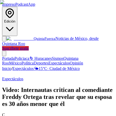
Impreso
Podcast
App
Edición
Noticias de México, desde
Quinta
Fuerza
Quintana Roo
Suscríbete gratis
Portada
Policiaca
🌀 Huracanes
Sismos
Quintana
Roo
México
Política
Deportes
Espectáculos
Opinión
Inicio
/
Espectáculos
🌤️
15
°C
·
Ciudad de México
Espectáculos
Video: Internautas critican al comediante
Freddy Ortega tras revelar que su esposa
es 30 años menor que él
C