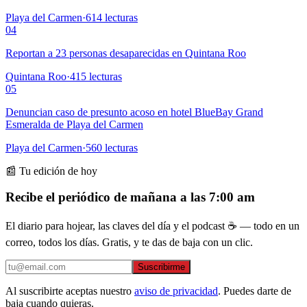
Playa del Carmen
·
614
lecturas
04
Reportan a 23 personas desaparecidas en Quintana Roo
Quintana Roo
·
415
lecturas
05
Denuncian caso de presunto acoso en hotel BlueBay Grand
Esmeralda de Playa del Carmen
Playa del Carmen
·
560
lecturas
📰 Tu edición de hoy
Recibe el periódico de mañana a las 7:00 am
El diario para hojear, las claves del día y el podcast ☕ — todo en un
correo, todos los días. Gratis, y te das de baja con un clic.
Suscribirme
Al suscribirte aceptas nuestro
aviso de privacidad
. Puedes darte de
baja cuando quieras.