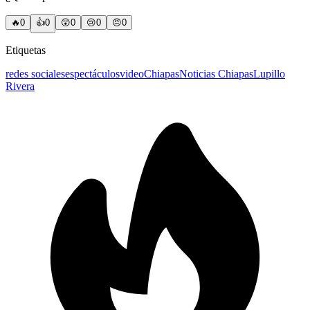
🔥
0
👍
0
😲
0
😢
0
😠
0
Etiquetas
redes sociales
espectáculos
video
Chiapas
Noticias Chiapas
Lupillo
Rivera