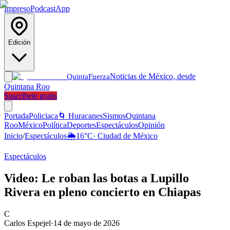
Impreso
Podcast
App
Edición
Noticias de México, desde
Quinta
Fuerza
Quintana Roo
Suscríbete gratis
Portada
Policiaca
🌀 Huracanes
Sismos
Quintana
Roo
México
Política
Deportes
Espectáculos
Opinión
Inicio
/
Espectáculos
🌦️
16
°C
·
Ciudad de México
Espectáculos
Video: Le roban las botas a Lupillo
Rivera en pleno concierto en Chiapas
C
Carlos Espejel
·
14 de mayo de 2026