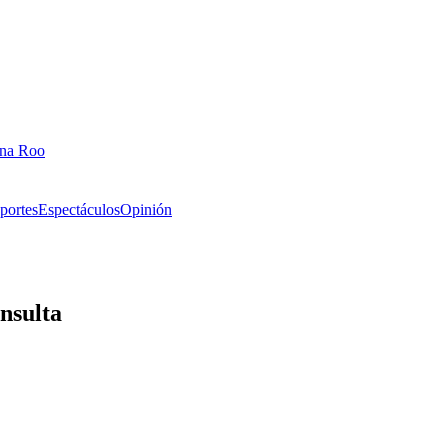
ana Roo
portes
Espectáculos
Opinión
insulta