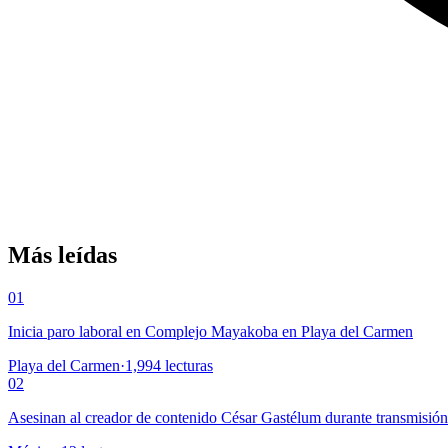
Más leídas
01
Inicia paro laboral en Complejo Mayakoba en Playa del Carmen
Playa del Carmen
·
1,994
lecturas
02
Asesinan al creador de contenido César Gastélum durante transmisió