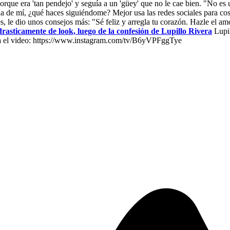
s porque era 'tan pendejo' y seguía a un 'güey' que no le cae bien. "No e
nada de mí, ¿qué haces siguiéndome? Mejor usa las redes sociales para co
s, le dio unos consejos más: "Sé feliz y arregla tu corazón. Hazle el amo
rasticamente de look, luego de la confesión de Lupillo Rivera
Lupil
Mira el video: https://www.instagram.com/tv/B6yVPFggTye