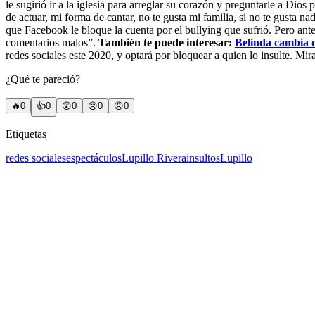
le sugirió ir a la iglesia para arreglar su corazón y preguntarle a Dio
de actuar, mi forma de cantar, no te gusta mi familia, si no te gusta 
que Facebook le bloque la cuenta por el bullying que sufrió. Pero ante
comentarios malos”.
También te puede interesar:
Belinda cambia d
redes sociales este 2020, y optará por bloquear a quien lo insulte. 
¿Qué te pareció?
🔥
0
👍
0
😲
0
😢
0
😠
0
Etiquetas
redes sociales
espectáculos
Lupillo Rivera
insultos
Lupillo