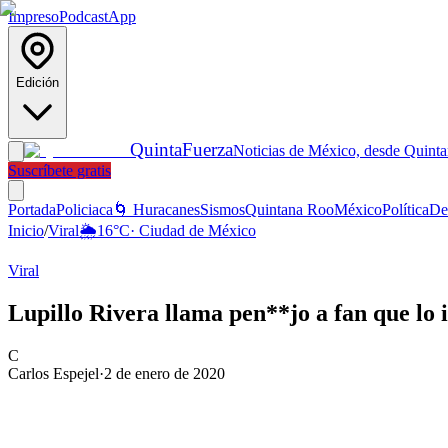
Impreso
Podcast
App
Edición
Quinta
Fuerza
Noticias de México, desde Quint
Suscríbete gratis
Portada
Policiaca
🌀 Huracanes
Sismos
Quintana Roo
México
Política
De
Inicio
/
Viral
🌦️
16
°C
·
Ciudad de México
Viral
Lupillo Rivera llama pen**jo a fan que lo 
C
Carlos Espejel
·
2 de enero de 2020