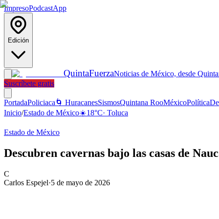
Impreso
Podcast
App
Edición
Quinta
Fuerza
Noticias de México, desde Quint
Suscríbete gratis
Portada
Policiaca
🌀 Huracanes
Sismos
Quintana Roo
México
Política
De
Inicio
/
Estado de México
☀️
18
°C
·
Toluca
Estado de México
Descubren cavernas bajo las casas de Nau
C
Carlos Espejel
·
5 de mayo de 2026