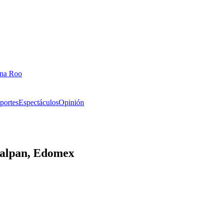
ana Roo
portes
Espectáculos
Opinión
calpan, Edomex