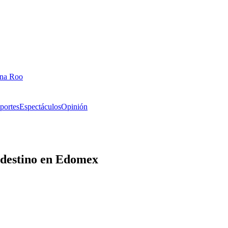
ana Roo
portes
Espectáculos
Opinión
ndestino en Edomex