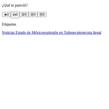
¿Qué te pareció?
🔥
0
👍
0
😲
0
😢
0
😠
0
Etiquetas
Noticias Estado de México
explosión en Tultepec
pirotecnia ilegal