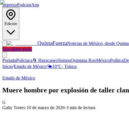
Impreso
Podcast
App
Edición
Quinta
Fuerza
Noticias de México, desde Quint
Suscríbete gratis
Portada
Policiaca
🌀 Huracanes
Sismos
Quintana Roo
México
Política
De
Inicio
/
Estado de México
🌤️
10
°C
·
Toluca
Estado de México
Muere hombre por explosión de taller cla
G
Gaby Torres
·
10 de marzo de 2026
·
3
min de lectura