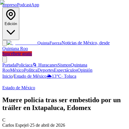
Impreso
Podcast
App
Edición
Noticias de México, desde
Quinta
Fuerza
Quintana Roo
Suscríbete gratis
Portada
Policiaca
🌀 Huracanes
Sismos
Quintana
Roo
México
Política
Deportes
Espectáculos
Opinión
Inicio
/
Estado de México
🌦️
13
°C
·
Toluca
Estado de México
Muere policía tras ser embestido por un
tráiler en Ixtapaluca, Edomex
C
Carlos Espejel
·
25 de abril de 2026