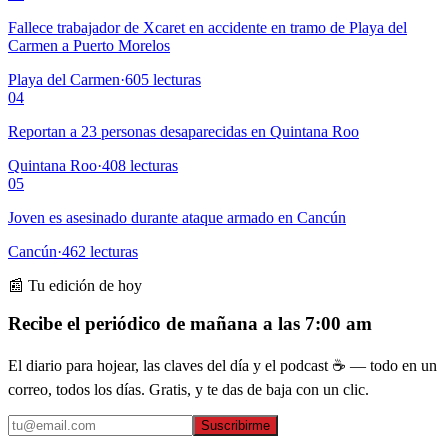
Fallece trabajador de Xcaret en accidente en tramo de Playa del
Carmen a Puerto Morelos
Playa del Carmen
·
605
lecturas
04
Reportan a 23 personas desaparecidas en Quintana Roo
Quintana Roo
·
408
lecturas
05
Joven es asesinado durante ataque armado en Cancún
Cancún
·
462
lecturas
📰 Tu edición de hoy
Recibe el periódico de mañana a las 7:00 am
El diario para hojear, las claves del día y el podcast ☕ — todo en un
correo, todos los días. Gratis, y te das de baja con un clic.
Suscribirme