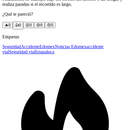
realiza paradas si el recorrido es largo.
¿Qué te pareció?
🔥
0
👍
0
😲
0
😢
0
😠
0
Etiquetas
Seguridad
Accidente
Edomex
Noticias Edomex
accidente
vial
Seguridad vial
Ixtapaluca