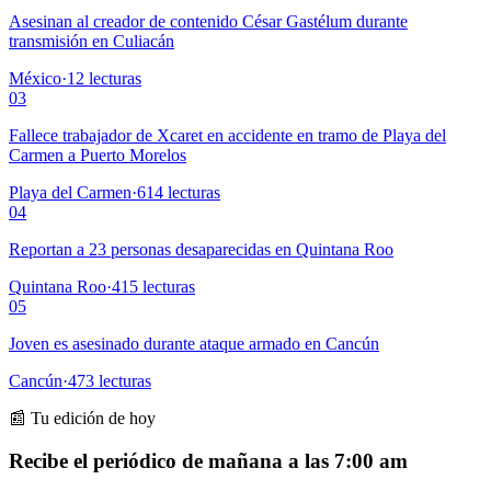
Asesinan al creador de contenido César Gastélum durante
transmisión en Culiacán
México
·
12
lecturas
03
Fallece trabajador de Xcaret en accidente en tramo de Playa del
Carmen a Puerto Morelos
Playa del Carmen
·
614
lecturas
04
Reportan a 23 personas desaparecidas en Quintana Roo
Quintana Roo
·
415
lecturas
05
Joven es asesinado durante ataque armado en Cancún
Cancún
·
473
lecturas
📰 Tu edición de hoy
Recibe el periódico de mañana a las 7:00 am