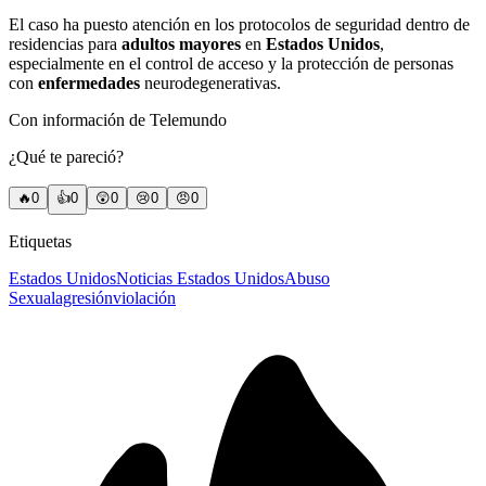
El caso ha puesto atención en los protocolos de seguridad dentro de
residencias para
adultos mayores
en
Estados Unidos
,
especialmente en el control de acceso y la protección de personas
con
enfermedades
neurodegenerativas.
Con información de Telemundo
¿Qué te pareció?
🔥
0
👍
0
😲
0
😢
0
😠
0
Etiquetas
Estados Unidos
Noticias Estados Unidos
Abuso
Sexual
agresión
violación