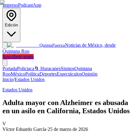
Impreso
Podcast
App
Edición
Noticias de México, desde
Quinta
Fuerza
Quintana Roo
Suscríbete gratis
Portada
Policiaca
🌀 Huracanes
Sismos
Quintana
Roo
México
Política
Deportes
Espectáculos
Opinión
Inicio
/
Estados Unidos
Estados Unidos
Adulta mayor con Alzheimer es abusada
en un asilo en California, Estados Unidos
V
Víctor Eduardo García
·
25 de marzo de 2026