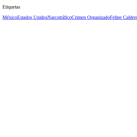
Etiquetas
México
Estados Unidos
Narcotráfico
Crimen Organizado
Felipe Calder