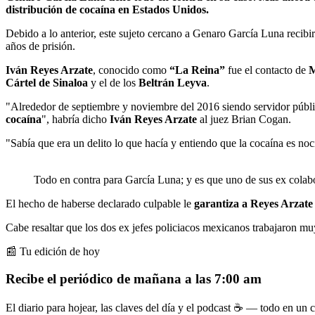
distribución de cocaína en Estados Unidos.
Debido a lo anterior, este sujeto cercano a Genaro García Luna recibir
años de prisión.
Iván Reyes Arzate
, conocido como
“La Reina”
fue el contacto de
M
Cártel de Sinaloa
y el de los
Beltrán Leyva
.
"Alrededor de septiembre y noviembre del 2016 siendo servidor púb
cocaína
", habría dicho
Iván Reyes Arzate
al juez Brian Cogan.
"Sabía que era un delito lo que hacía y entiendo que la cocaína es no
Todo en contra para García Luna; y es que uno de sus ex colabo
El hecho de haberse declarado culpable le
garantiza a Reyes Arzate 
Cabe resaltar que los dos ex jefes policiacos mexicanos trabajaron mu
📰 Tu edición de hoy
Recibe el periódico de mañana a las 7:00 am
El diario para hojear, las claves del día y el podcast ☕ — todo en un co