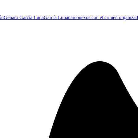
ón
Genaro García Luna
García Luna
narco
nexos con el crimen organiza