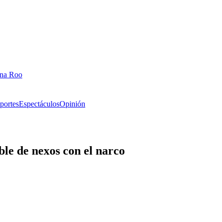
ana Roo
portes
Espectáculos
Opinión
le de nexos con el narco