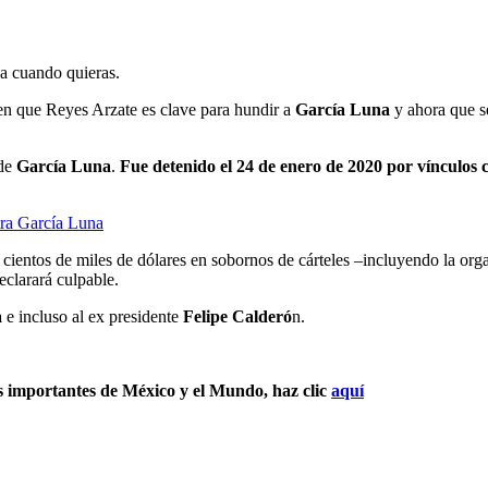
ja cuando quieras.
en que Reyes Arzate es clave para hundir a
García Luna
y ahora que se
 de
García Luna
.
Fue detenido el 24 de enero de 2020 por vínculo
tra García Luna
r cientos de miles de dólares en sobornos de cárteles –incluyendo la o
eclarará culpable.
a
e incluso al ex presidente
Felipe Calderó
n.
s importantes de México y el Mundo, haz clic
aquí