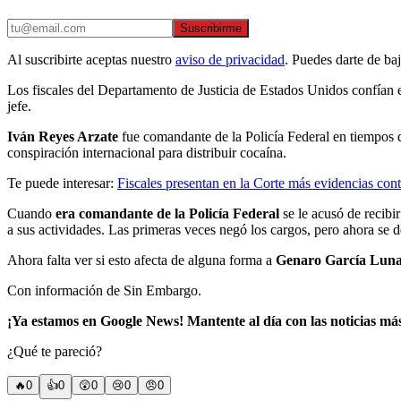
Suscribirme
Al suscribirte aceptas nuestro
aviso de privacidad
. Puedes darte de ba
Los fiscales del Departamento de Justicia de Estados Unidos confían 
jefe.
Iván Reyes Arzate
fue comandante de la Policía Federal en tiempos
conspiración internacional para distribuir cocaína.
Te puede interesar:
Fiscales presentan en la Corte más evidencias con
Cuando
era comandante de la Policía Federal
se le acusó de recibi
a sus actividades. Las primeras veces negó los cargos, pero ahora se d
Ahora falta ver si esto afecta de alguna forma a
Genaro García Lun
Con información de Sin Embargo.
¡Ya estamos en Google News! Mantente al día con las noticias má
¿Qué te pareció?
🔥
0
👍
0
😲
0
😢
0
😠
0