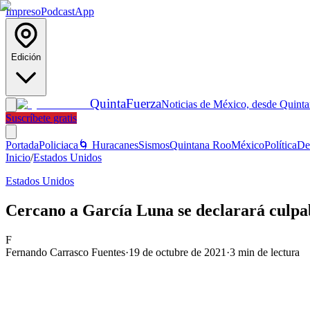
Impreso
Podcast
App
Edición
Quinta
Fuerza
Noticias de México, desde Quint
Suscríbete gratis
Portada
Policiaca
🌀 Huracanes
Sismos
Quintana Roo
México
Política
De
Inicio
/
Estados Unidos
Estados Unidos
Cercano a García Luna se declarará culpab
F
Fernando Carrasco Fuentes
·
19 de octubre de 2021
·
3
min de lectura