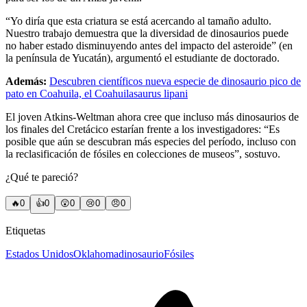
“Yo diría que esta criatura se está acercando al tamaño adulto.
Nuestro trabajo demuestra que la diversidad de dinosaurios puede
no haber estado disminuyendo antes del impacto del asteroide” (en
la península de Yucatán), argumentó el estudiante de doctorado.
Además:
Descubren científicos nueva especie de dinosaurio pico de
pato en Coahuila, el Coahuilasaurus lipani
El joven Atkins-Weltman ahora cree que incluso más dinosaurios de
los finales del Cretácico estarían frente a los investigadores: “Es
posible que aún se descubran más especies del período, incluso con
la reclasificación de fósiles en colecciones de museos”, sostuvo.
¿Qué te pareció?
🔥
0
👍
0
😲
0
😢
0
😠
0
Etiquetas
Estados Unidos
Oklahoma
dinosaurio
Fósiles