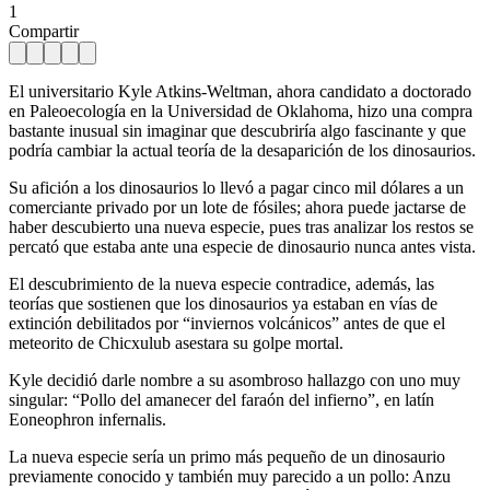
1
Compartir
El universitario Kyle Atkins-Weltman, ahora candidato a doctorado
en Paleoecología en la Universidad de Oklahoma, hizo una compra
bastante inusual sin imaginar que descubriría algo fascinante y que
podría cambiar la actual teoría de la desaparición de los dinosaurios.
Su afición a los dinosaurios lo llevó a pagar cinco mil dólares a un
comerciante privado por un lote de fósiles; ahora puede jactarse de
haber descubierto una nueva especie, pues tras analizar los restos se
percató que estaba ante una especie de dinosaurio nunca antes vista.
El descubrimiento de la nueva especie contradice, además, las
teorías que sostienen que los dinosaurios ya estaban en vías de
extinción debilitados por “inviernos volcánicos” antes de que el
meteorito de Chicxulub asestara su golpe mortal.
Kyle decidió darle nombre a su asombroso hallazgo con uno muy
singular: “Pollo del amanecer del faraón del infierno”, en latín
Eoneophron infernalis.
La nueva especie sería un primo más pequeño de un dinosaurio
previamente conocido y también muy parecido a un pollo: Anzu