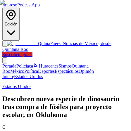
Impreso
Podcast
App
Edición
Noticias de México, desde
Quinta
Fuerza
Quintana Roo
Suscríbete gratis
Portada
Policiaca
🌀 Huracanes
Sismos
Quintana
Roo
México
Política
Deportes
Espectáculos
Opinión
Inicio
/
Estados Unidos
Estados Unidos
Descubren nueva especie de dinosaurio
tras compra de fósiles para proyecto
escolar, en Oklahoma
C