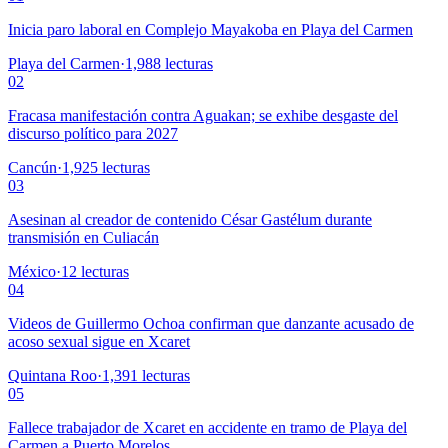
Inicia paro laboral en Complejo Mayakoba en Playa del Carmen
Playa del Carmen
·
1,988
lecturas
02
Fracasa manifestación contra Aguakan; se exhibe desgaste del
discurso político para 2027
Cancún
·
1,925
lecturas
03
Asesinan al creador de contenido César Gastélum durante
transmisión en Culiacán
México
·
12
lecturas
04
Videos de Guillermo Ochoa confirman que danzante acusado de
acoso sexual sigue en Xcaret
Quintana Roo
·
1,391
lecturas
05
Fallece trabajador de Xcaret en accidente en tramo de Playa del
Carmen a Puerto Morelos