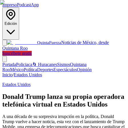
Impreso
Podcast
App
Edición
Noticias de México, desde
Quinta
Fuerza
Quintana Roo
Suscríbete gratis
Portada
Policiaca
🌀 Huracanes
Sismos
Quintana
Roo
México
Política
Deportes
Espectáculos
Opinión
Inicio
/
Estados Unidos
Estados Unidos
Donald Trump lanza su propia operadora
telefónica virtual en Estados Unidos
A una década de su sorpresiva irrupción en la política, Donald
Trump vuelve a hacer noticia, esta vez con el lanzamiento de Trump
Mobile, una empresa de telecomunicaciones que busca capitalizar el