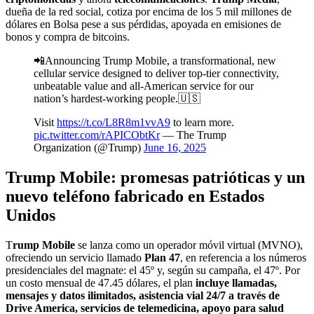
dueña de la red social, cotiza por encima de los 5 mil millones de
dólares en Bolsa pese a sus pérdidas, apoyada en emisiones de
bonos y compra de bitcoins.
📲Announcing Trump Mobile, a transformational, new
cellular service designed to deliver top-tier connectivity,
unbeatable value and all-American service for our
nation’s hardest-working people.🇺🇸
Visit
https://t.co/L8R8m1vvA9
to learn more.
pic.twitter.com/rAPICObtKr
— The Trump
Organization (@Trump)
June 16, 2025
Trump Mobile: promesas patrióticas y un
nuevo teléfono fabricado en Estados
Unidos
T
rump Mobile
se lanza como un operador móvil virtual (MVNO),
ofreciendo un servicio llamado
Plan 47
, en referencia a los números
presidenciales del magnate: el 45º y, según su campaña, el 47º. Por
un costo mensual de 47.45 dólares, el plan
incluye llamadas,
mensajes y datos ilimitados, asistencia vial 24/7 a través de
Drive America, servicios de telemedicina, apoyo para salud