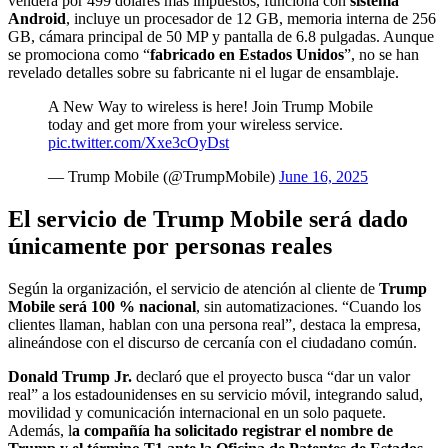
venderá por 499 dólares más impuestos, funciona con
sistema
Android
, incluye un procesador de 12 GB, memoria interna de 256
GB, cámara principal de 50 MP y pantalla de 6.8 pulgadas. Aunque
se promociona como “
fabricado en Estados Unidos
”, no se han
revelado detalles sobre su fabricante ni el lugar de ensamblaje.
A New Way to wireless is here! Join Trump Mobile
today and get more from your wireless service.
pic.twitter.com/Xxe3cOyDst
— Trump Mobile (@TrumpMobile)
June 16, 2025
El servicio de Trump Mobile será dado
únicamente por personas reales
Según la organización, el servicio de atención al cliente de
Trump
Mobile será 100 % nacional
, sin automatizaciones. “Cuando los
clientes llaman, hablan con una persona real”, destaca la empresa,
alineándose con el discurso de cercanía con el ciudadano común.
Donald Trump Jr.
declaró que el proyecto busca “dar un valor
real” a los estadounidenses en su servicio móvil, integrando salud,
movilidad y comunicación internacional en un solo paquete.
Además, l
a compañía ha solicitado registrar el nombre de