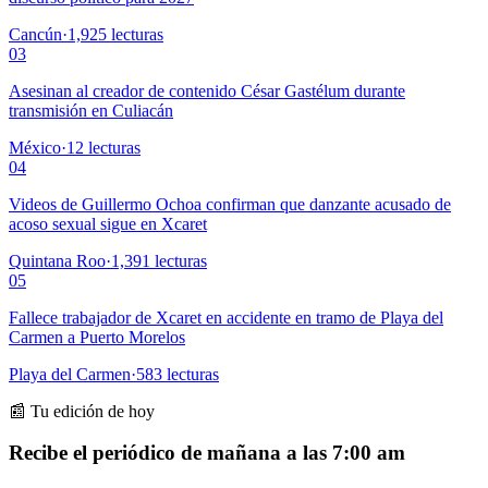
Cancún
·
1,925
lecturas
03
Asesinan al creador de contenido César Gastélum durante
transmisión en Culiacán
México
·
12
lecturas
04
Videos de Guillermo Ochoa confirman que danzante acusado de
acoso sexual sigue en Xcaret
Quintana Roo
·
1,391
lecturas
05
Fallece trabajador de Xcaret en accidente en tramo de Playa del
Carmen a Puerto Morelos
Playa del Carmen
·
583
lecturas
📰 Tu edición de hoy
Recibe el periódico de mañana a las 7:00 am