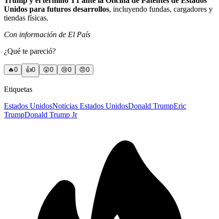
Trump y el término T1 ante la Oficina de Patentes de Estados
Unidos para futuros desarrollos
, incluyendo fundas, cargadores y
tiendas físicas.
Con información de El País
¿Qué te pareció?
🔥
0
👍
0
😲
0
😢
0
😠
0
Etiquetas
Estados Unidos
Noticias Estados Unidos
Donald Trump
Eric
Trump
Donald Trump Jr