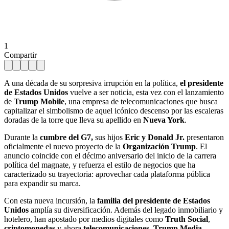
1
Compartir
A una década de su sorpresiva irrupción en la política,
el presidente
de Estados Unidos
vuelve a ser noticia, esta vez con el lanzamiento
de
Trump Mobile
, una empresa de telecomunicaciones que busca
capitalizar el simbolismo de aquel icónico descenso por las escaleras
doradas de la torre que lleva su apellido en
Nueva York
.
Durante la
cumbre del G7,
sus hijos
Eric y Donald Jr.
presentaron
oficialmente el nuevo proyecto de la
Organización Trump
. El
anuncio coincide con el décimo aniversario del inicio de la carrera
política del magnate, y refuerza el estilo de negocios que ha
caracterizado su trayectoria: aprovechar cada plataforma pública
para expandir su marca.
Con esta nueva incursión, la
familia del presidente de Estados
Unidos
amplía su diversificación. Además del legado inmobiliario y
hotelero, han apostado por medios digitales como
Truth Social
,
criptomonedas
y ahora
telecomunicaciones
.
Trump Media
,