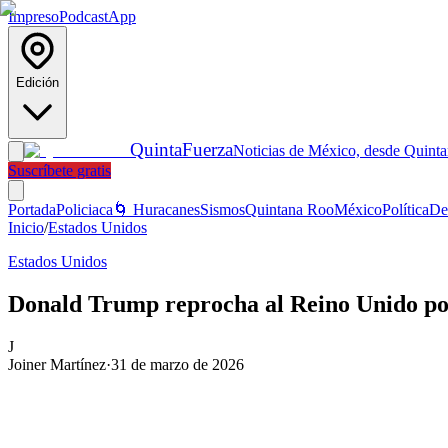
Impreso
Podcast
App
Edición
Quinta
Fuerza
Noticias de México, desde Quint
Suscríbete gratis
Portada
Policiaca
🌀 Huracanes
Sismos
Quintana Roo
México
Política
De
Inicio
/
Estados Unidos
Estados Unidos
Donald Trump reprocha al Reino Unido por 
J
Joiner Martínez
·
31 de marzo de 2026