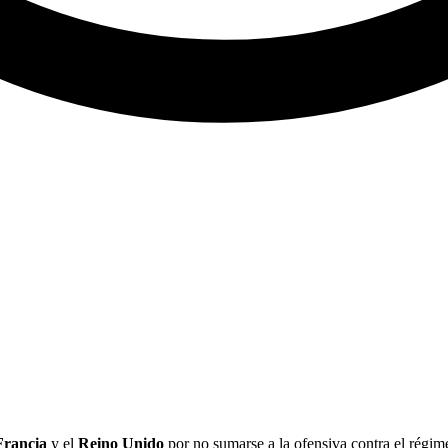
Francia
y el
Reino Unido
por no sumarse a la ofensiva contra el régi