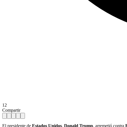
12
Compartir
El presidente de
Estados Unidos
,
Donald Trump
, arremetió contra