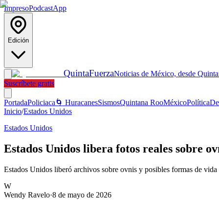
Impreso
Podcast
App
Edición
Quinta
Fuerza
Noticias de México, desde Quint
Suscríbete gratis
Portada
Policiaca
🌀 Huracanes
Sismos
Quintana Roo
México
Política
De
Inicio
/
Estados Unidos
Estados Unidos
Estados Unidos libera fotos reales sobre ov
Estados Unidos liberó archivos sobre ovnis y posibles formas de vida 
W
Wendy Ravelo
·
8 de mayo de 2026