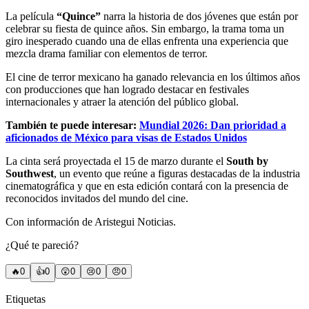
La película
“Quince”
narra la historia de dos jóvenes que están por
celebrar su fiesta de quince años. Sin embargo, la trama toma un
giro inesperado cuando una de ellas enfrenta una experiencia que
mezcla drama familiar con elementos de terror.
El cine de terror mexicano ha ganado relevancia en los últimos años
con producciones que han logrado destacar en festivales
internacionales y atraer la atención del público global.
También te puede interesar:
Mundial 2026: Dan prioridad a
aficionados de México para visas de Estados Unidos
La cinta será proyectada el 15 de marzo durante el
South by
Southwest
, un evento que reúne a figuras destacadas de la industria
cinematográfica y que en esta edición contará con la presencia de
reconocidos invitados del mundo del cine.
Con información de Aristegui Noticias.
¿Qué te pareció?
🔥
0
👍
0
😲
0
😢
0
😠
0
Etiquetas