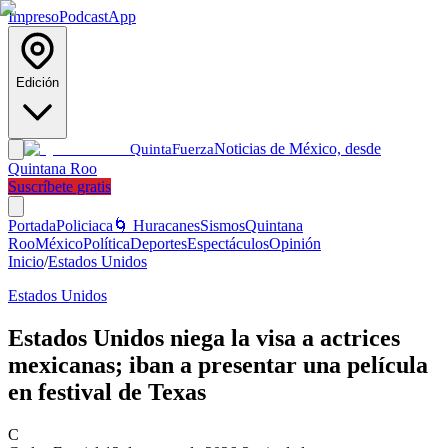
Impreso
Podcast
App
Edición
Noticias de México, desde
Quinta
Fuerza
Quintana Roo
Suscríbete gratis
Portada
Policiaca
🌀 Huracanes
Sismos
Quintana
Roo
México
Política
Deportes
Espectáculos
Opinión
Inicio
/
Estados Unidos
Estados Unidos
Estados Unidos niega la visa a actrices
mexicanas; iban a presentar una película
en festival de Texas
C