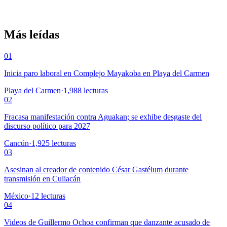
Más leídas
01
Inicia paro laboral en Complejo Mayakoba en Playa del Carmen
Playa del Carmen
·
1,988
lecturas
02
Fracasa manifestación contra Aguakan; se exhibe desgaste del
discurso político para 2027
Cancún
·
1,925
lecturas
03
Asesinan al creador de contenido César Gastélum durante
transmisión en Culiacán
México
·
12
lecturas
04
Videos de Guillermo Ochoa confirman que danzante acusado de