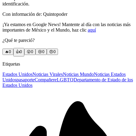
identificación.
Con información de: Quintopoder
¡Ya estamos en Google News! Mantente al día con las noticias más
importantes de México y el Mundo, haz clic
aquí
¿Qué te pareció?
🔥
0
👍
0
😲
0
😢
0
😠
0
Etiquetas
Estados Unidos
Noticias Virales
Noticias Mundo
Noticias Estados
Unidos
pasaporte
Compañere
LGBTQ
Departamento de Estado de los
Estados Unidos