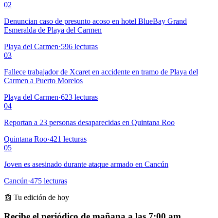
02
Denuncian caso de presunto acoso en hotel BlueBay Grand
Esmeralda de Playa del Carmen
Playa del Carmen
·
596
lecturas
03
Fallece trabajador de Xcaret en accidente en tramo de Playa del
Carmen a Puerto Morelos
Playa del Carmen
·
623
lecturas
04
Reportan a 23 personas desaparecidas en Quintana Roo
Quintana Roo
·
421
lecturas
05
Joven es asesinado durante ataque armado en Cancún
Cancún
·
475
lecturas
📰 Tu edición de hoy
Recibe el periódico de mañana a las 7:00 am