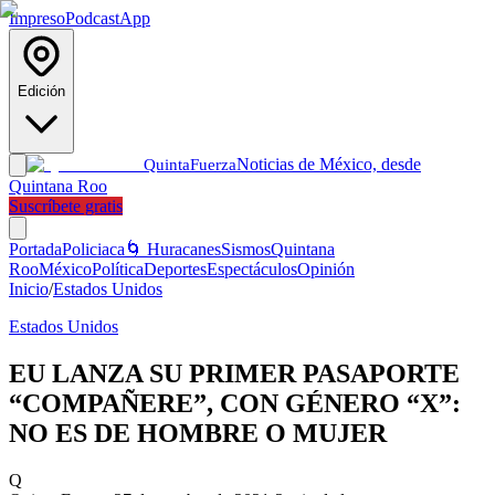
Impreso
Podcast
App
Edición
Noticias de México, desde
Quinta
Fuerza
Quintana Roo
Suscríbete gratis
Portada
Policiaca
🌀 Huracanes
Sismos
Quintana
Roo
México
Política
Deportes
Espectáculos
Opinión
Inicio
/
Estados Unidos
Estados Unidos
EU LANZA SU PRIMER PASAPORTE
“COMPAÑERE”, CON GÉNERO “X”:
NO ES DE HOMBRE O MUJER
Q