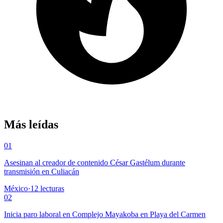
Más leídas
01
Asesinan al creador de contenido César Gastélum durante
transmisión en Culiacán
México
·
12
lecturas
02
Inicia paro laboral en Complejo Mayakoba en Playa del Carmen