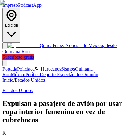
Impreso
Podcast
App
Edición
Noticias de México, desde
Quinta
Fuerza
Quintana Roo
Suscríbete gratis
Portada
Policiaca
🌀 Huracanes
Sismos
Quintana
Roo
México
Política
Deportes
Espectáculos
Opinión
Inicio
/
Estados Unidos
Estados Unidos
Expulsan a pasajero de avión por usar
ropa interior femenina en vez de
cubrebocas
R