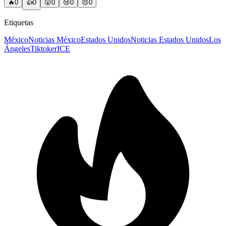
🔥
0
👍
0
😲
0
😢
0
😠
0
Etiquetas
México
Noticias México
Estados Unidos
Noticias Estados Unidos
Los
Ángeles
Tiktoker
ICE