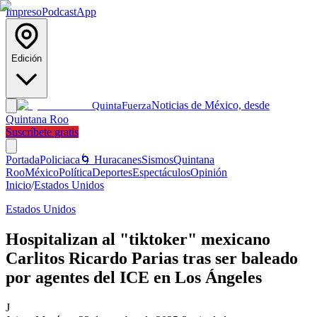
Impreso
Podcast
App
Edición
Noticias de México, desde
Quinta
Fuerza
Quintana Roo
Suscríbete gratis
Portada
Policiaca
🌀 Huracanes
Sismos
Quintana
Roo
México
Política
Deportes
Espectáculos
Opinión
Inicio
/
Estados Unidos
Estados Unidos
Hospitalizan al "tiktoker" mexicano
Carlitos Ricardo Parias tras ser baleado
por agentes del ICE en Los Ángeles
J