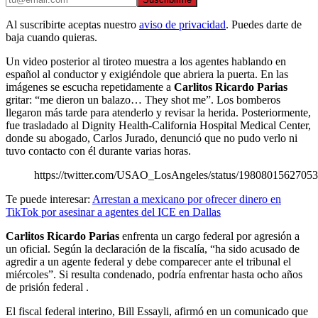
Al suscribirte aceptas nuestro
aviso de privacidad
. Puedes darte de
baja cuando quieras.
Un video posterior al tiroteo muestra a los agentes hablando en
español al conductor y exigiéndole que abriera la puerta. En las
imágenes se escucha repetidamente a
Carlitos Ricardo Parias
gritar: “me dieron un balazo… They shot me”. Los bomberos
llegaron más tarde para atenderlo y revisar la herida. Posteriormente,
fue trasladado al Dignity Health-California Hospital Medical Center,
donde su abogado, Carlos Jurado, denunció que no pudo verlo ni
tuvo contacto con él durante varias horas.
https://twitter.com/USAO_LosAngeles/status/1980801562705
Te puede interesar:
Arrestan a mexicano por ofrecer dinero en
TikTok por asesinar a agentes del ICE en Dallas
Carlitos Ricardo Parias
enfrenta un cargo federal por agresión a
un oficial. Según la declaración de la fiscalía, “ha sido acusado de
agredir a un agente federal y debe comparecer ante el tribunal el
miércoles”. Si resulta condenado, podría enfrentar hasta ocho años
de prisión federal .
El fiscal federal interino, Bill Essayli, afirmó en un comunicado que