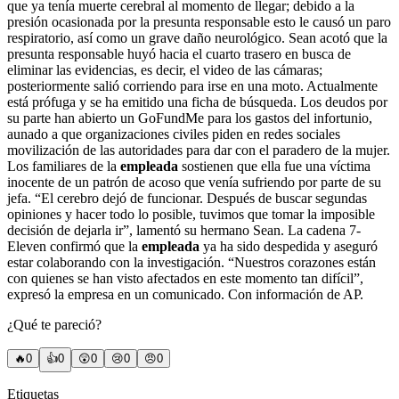
que ya tenía muerte cerebral al momento de llegar; debido a la
presión ocasionada por la presunta responsable esto le causó un paro
respiratorio, así como un grave daño neurológico. Sean acotó que la
presunta responsable huyó hacia el cuarto trasero en busca de
eliminar las evidencias, es decir, el video de las cámaras;
posteriormente salió corriendo para irse en una moto. Actualmente
está prófuga y se ha emitido una ficha de búsqueda. Los deudos por
su parte han abierto un GoFundMe para los gastos del infortunio,
aunado a que organizaciones civiles piden en redes sociales
movilización de las autoridades para dar con el paradero de la mujer.
Los familiares de la
empleada
sostienen que ella fue una víctima
inocente de un patrón de acoso que venía sufriendo por parte de su
jefa. “El cerebro dejó de funcionar. Después de buscar segundas
opiniones y hacer todo lo posible, tuvimos que tomar la imposible
decisión de dejarla ir”, lamentó su hermano Sean. La cadena 7-
Eleven confirmó que la
empleada
ya ha sido despedida y aseguró
estar colaborando con la investigación. “Nuestros corazones están
con quienes se han visto afectados en este momento tan difícil”,
expresó la empresa en un comunicado. Con información de AP.
¿Qué te pareció?
🔥
0
👍
0
😲
0
😢
0
😠
0
Etiquetas