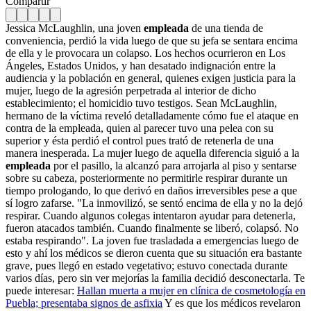
Compartir
Jessica McLaughlin, una joven
empleada
de una tienda de
conveniencia, perdió la vida luego de que su jefa se sentara encima
de ella y le provocara un colapso. Los hechos ocurrieron en Los
Ángeles, Estados Unidos, y han desatado indignación entre la
audiencia y la población en general, quienes exigen justicia para la
mujer, luego de la agresión perpetrada al interior de dicho
establecimiento; el homicidio tuvo testigos. Sean McLaughlin,
hermano de la víctima reveló detalladamente cómo fue el ataque en
contra de la empleada, quien al parecer tuvo una pelea con su
superior y ésta perdió el control pues trató de retenerla de una
manera inesperada. La mujer luego de aquella diferencia siguió a la
empleada
por el pasillo, la alcanzó para arrojarla al piso y sentarse
sobre su cabeza, posteriormente no permitirle respirar durante un
tiempo prologando, lo que derivó en daños irreversibles pese a que
sí logro zafarse. "La inmovilizó, se sentó encima de ella y no la dejó
respirar. Cuando algunos colegas intentaron ayudar para detenerla,
fueron atacados también. Cuando finalmente se liberó, colapsó. No
estaba respirando". La joven fue trasladada a emergencias luego de
esto y ahí los médicos se dieron cuenta que su situación era bastante
grave, pues llegó en estado vegetativo; estuvo conectada durante
varios días, pero sin ver mejorías la familia decidió desconectarla. Te
puede interesar:
Hallan muerta a mujer en clínica de cosmetología en
Puebla; presentaba signos de asfixia
Y es que los médicos revelaron