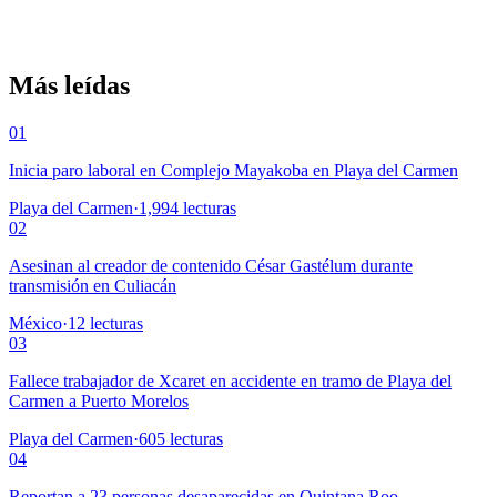
Más leídas
01
Inicia paro laboral en Complejo Mayakoba en Playa del Carmen
Playa del Carmen
·
1,994
lecturas
02
Asesinan al creador de contenido César Gastélum durante
transmisión en Culiacán
México
·
12
lecturas
03
Fallece trabajador de Xcaret en accidente en tramo de Playa del
Carmen a Puerto Morelos
Playa del Carmen
·
605
lecturas
04
Reportan a 23 personas desaparecidas en Quintana Roo