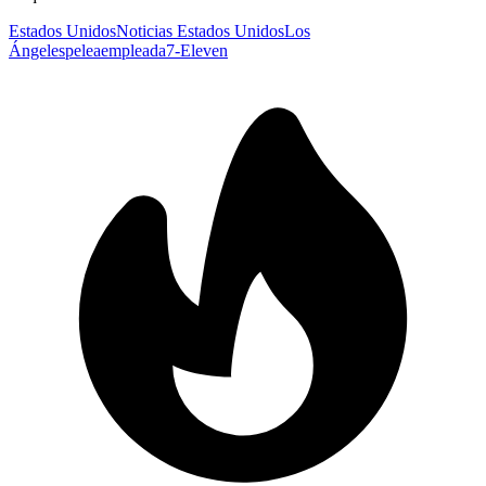
Estados Unidos
Noticias Estados Unidos
Los
Ángeles
pelea
empleada
7-Eleven