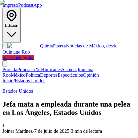
Impreso
Podcast
App
Edición
Noticias de México, desde
Quinta
Fuerza
Quintana Roo
Suscríbete gratis
Portada
Policiaca
🌀 Huracanes
Sismos
Quintana
Roo
México
Política
Deportes
Espectáculos
Opinión
Inicio
/
Estados Unidos
Estados Unidos
Jefa mata a empleada durante una pelea
en Los Ángeles, Estados Unidos
J
Joiner Martínez
·
7 de julio de 2025
·
3
min de lectura