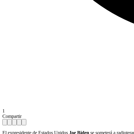
1
Compartir
El expresidente de Estados Unidos
Joe Biden
se someterá a radiotera