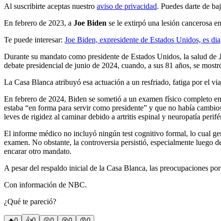
Al suscribirte aceptas nuestro
aviso de privacidad
. Puedes darte de ba
En febrero de 2023, a
Joe Biden
se le extirpó una lesión cancerosa en
Te puede interesar:
Joe Biden, expresidente de Estados Unidos, es dia
Durante su mandato como presidente de Estados Unidos, la salud de
debate presidencial de junio de 2024, cuando, a sus 81 años, se mostr
La Casa Blanca atribuyó esa actuación a un resfriado, fatiga por el v
En febrero de 2024, Biden se sometió a un examen físico completo en
estaba “en forma para servir como presidente” y que no había cambios
leves de rigidez al caminar debido a artritis espinal y neuropatía per
El informe médico no incluyó ningún test cognitivo formal, lo cual ge
examen. No obstante, la controversia persistió, especialmente luego d
encarar otro mandato.
A pesar del respaldo inicial de la Casa Blanca, las preocupaciones p
Con información de NBC.
¿Qué te pareció?
🔥
0
👍
0
😲
0
😢
0
😠
0