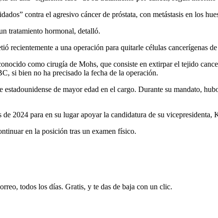
uidados” contra el agresivo cáncer de próstata, con metástasis en los h
un tratamiento hormonal, detalló.
ió recientemente a una operación para quitarle células cancerígenas de l
conocido como cirugía de Mohs, que consiste en extirpar el tejido cance
, si bien no ha precisado la fecha de la operación.
e estadounidense de mayor edad en el cargo. Durante su mandato, hubo c
 de 2024 para en su lugar apoyar la candidatura de su vicepresidenta, 
ntinuar en la posición tras un examen físico.
rreo, todos los días. Gratis, y te das de baja con un clic.