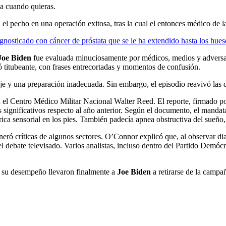
ja cuando quieras.
 el pecho en una operación exitosa, tras la cual el entonces médico de 
gnosticado con cáncer de próstata que se le ha extendido hasta los hues
Joe Biden
fue evaluada minuciosamente por médicos, medios y adversario
ó titubeante, con frases entrecortadas y momentos de confusión.
iaje y una preparación inadecuada. Sin embargo, el episodio reavivó las 
 el Centro Médico Militar Nacional Walter Reed. El reporte, firmado 
 significativos respecto al año anterior. Según el documento, el manda
iférica sensorial en los pies. También padecía apnea obstructiva del sue
neró críticas de algunos sectores. O’Connor explicó que, al observar di
el debate televisado. Varios analistas, incluso dentro del Partido Demó
or su desempeño llevaron finalmente a
Joe Biden
a retirarse de la campañ