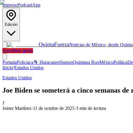
Impreso
Podcast
App
Edición
Quinta
Fuerza
Noticias de México, desde Quint
Suscríbete gratis
Portada
Policiaca
🌀 Huracanes
Sismos
Quintana Roo
México
Política
De
Inicio
/
Estados Unidos
Estados Unidos
Joe Biden se someterá a cinco semanas de r
J
Joiner Martínez
·
11 de octubre de 2025
·
3
min de lectura