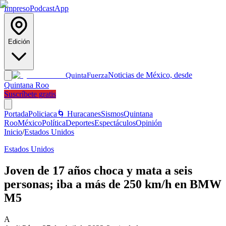
Impreso
Podcast
App
Edición
Noticias de México, desde
Quinta
Fuerza
Quintana Roo
Suscríbete gratis
Portada
Policiaca
🌀 Huracanes
Sismos
Quintana
Roo
México
Política
Deportes
Espectáculos
Opinión
Inicio
/
Estados Unidos
Estados Unidos
Joven de 17 años choca y mata a seis
personas; iba a más de 250 km/h en BMW
M5
A