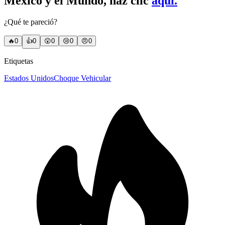
México y el Mundo, haz clic
aquí.
¿Qué te pareció?
🔥
0
👍
0
😲
0
😢
0
😠
0
Etiquetas
Estados Unidos
Choque Vehicular