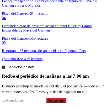
Fallece trabajador de Xcaret en accidente en tramo de Playa del
Carmen a Puerto Morelos
Playa del Carmen
·
614
lecturas
04
Denuncian caso de presunto acoso en hotel BlueBay Grand
Esmeralda de Playa del Carmen
Playa del Carmen
·
560
lecturas
05
Reportan a 23 personas desaparecidas en Quintana Roo
Quintana Roo
·
415
lecturas
📰 Tu edición de hoy
Recibe el periódico de mañana a las 7:00 am
El diario para hojear, las claves del día y el podcast ☕ — todo en un
correo, todos los días. Gratis, y te das de baja con un clic.
Suscribirme