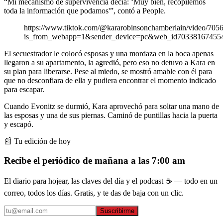
“Mi mecanismo de supervivencia decía: ‘Muy bien, recopilemos
toda la información que podamos'”, contó a People.
https://www.tiktok.com/@kararobinsonchamberlain/video/70
is_from_webapp=1&sender_device=pc&web_id70338167455
El secuestrador le colocó esposas y una mordaza en la boca apenas
llegaron a su apartamento, la agredió, pero eso no detuvo a Kara en
su plan para liberarse. Pese al miedo, se mostró amable con él para
que no desconfiara de ella y pudiera encontrar el momento indicado
para escapar.
Cuando Evonitz se durmió, Kara aprovechó para soltar una mano de
las esposas y una de sus piernas. Caminó de puntillas hacia la puerta
y escapó.
📰 Tu edición de hoy
Recibe el periódico de mañana a las 7:00 am
El diario para hojear, las claves del día y el podcast ☕ — todo en un
correo, todos los días. Gratis, y te das de baja con un clic.
Suscribirme