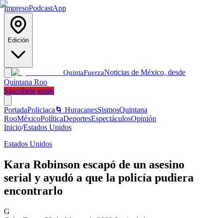
Impreso
Podcast
App
Edición
Noticias de México, desde
Quinta
Fuerza
Quintana Roo
Suscríbete gratis
Portada
Policiaca
🌀 Huracanes
Sismos
Quintana
Roo
México
Política
Deportes
Espectáculos
Opinión
Inicio
/
Estados Unidos
Estados Unidos
Kara Robinson escapó de un asesino
serial y ayudó a que la policía pudiera
encontrarlo
G