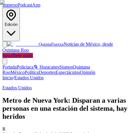
Impreso
Podcast
App
Edición
Noticias de México, desde
Quinta
Fuerza
Quintana Roo
Suscríbete gratis
Portada
Policiaca
🌀 Huracanes
Sismos
Quintana
Roo
México
Política
Deportes
Espectáculos
Opinión
Inicio
/
Estados Unidos
Estados Unidos
Metro de Nueva York: Disparan a varias
personas en una estación del sistema, hay
heridos
R