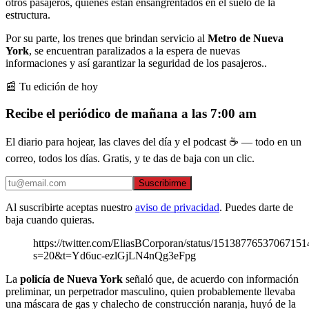
otros pasajeros, quienes están ensangrentados en el suelo de la
estructura.
Por su parte, los trenes que brindan servicio al
Metro de Nueva
York
, se encuentran paralizados a la espera de nuevas
informaciones y así garantizar la seguridad de los pasajeros..
📰 Tu edición de hoy
Recibe el periódico de mañana a las 7:00 am
El diario para hojear, las claves del día y el podcast ☕ — todo en un
correo, todos los días. Gratis, y te das de baja con un clic.
Suscribirme
Al suscribirte aceptas nuestro
aviso de privacidad
. Puedes darte de
baja cuando quieras.
https://twitter.com/EliasBCorporan/status/15138776537067151
s=20&t=Yd6uc-ezlGjLN4nQg3eFpg
La
policía de Nueva York
señaló que, de acuerdo con información
preliminar, un perpetrador masculino, quien probablemente llevaba
una máscara de gas y chalecho de construcción naranja, huyó de la