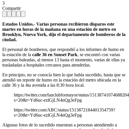
3
Compartir
Estados Unidos.- Varias personas recibieron disparos este
martes en horas de la mañana en una estación de metro en
Brooklyn, Nueva York, dijo el departamento de bomberos de la
ciudad.
El personal de bomberos, que respondió a los informes de humo en
la estación de la
calle 36 en Sunset Park
, se encontró con varias
personas baleadas, al menos 13 hasta el momento, varias de ellas ya
trasladadas a hospitales cercanos para atenderlas.
En principio, no se conocía bien lo que había sucedido, hasta que se
atendió un reporte de humo en la estación del metro ubicada en la
calle 36 y la 4ta avenida a las 8:30 hora local.
https://twitter.com/fanclubformayor/status/1513874107468820
s=20&t=Yd6uc-ezlGjLN4nQg3eFpg
https://twitter.com/ABC/status/1513872184401354759?
s=20&t=Yd6uc-ezlGjLN4nQg3eFpg
Algunas fotos de lo sucedido muestran a personas atendiendo a