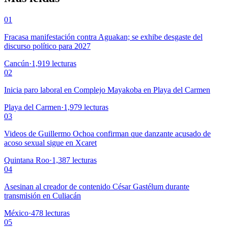
01
Fracasa manifestación contra Aguakan; se exhibe desgaste del
discurso político para 2027
Cancún
·
1,919
lecturas
02
Inicia paro laboral en Complejo Mayakoba en Playa del Carmen
Playa del Carmen
·
1,979
lecturas
03
Videos de Guillermo Ochoa confirman que danzante acusado de
acoso sexual sigue en Xcaret
Quintana Roo
·
1,387
lecturas
04
Asesinan al creador de contenido César Gastélum durante
transmisión en Culiacán
México
·
478
lecturas
05