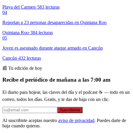
Playa del Carmen
·
583
lecturas
04
Reportan a 23 personas desaparecidas en Quintana Roo
Quintana Roo
·
384
lecturas
05
Joven es asesinado durante ataque armado en Cancún
Cancún
·
432
lecturas
📰 Tu edición de hoy
Recibe el periódico de mañana a las 7:00 am
El diario para hojear, las claves del día y el podcast ☕ — todo en un
correo, todos los días. Gratis, y te das de baja con un clic.
Suscribirme
Al suscribirte aceptas nuestro
aviso de privacidad
. Puedes darte de
baja cuando quieras.