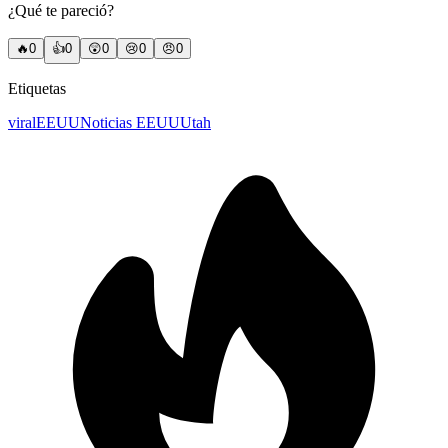
¿Qué te pareció?
🔥
0
👍
0
😲
0
😢
0
😠
0
Etiquetas
viral
EEUU
Noticias EEUU
Utah