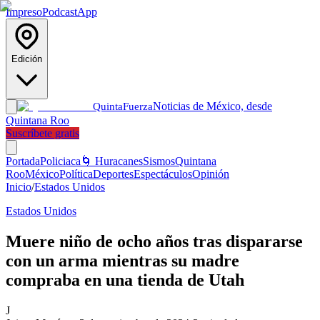
Impreso
Podcast
App
Edición
Noticias de México, desde
Quinta
Fuerza
Quintana Roo
Suscríbete gratis
Portada
Policiaca
🌀 Huracanes
Sismos
Quintana
Roo
México
Política
Deportes
Espectáculos
Opinión
Inicio
/
Estados Unidos
Estados Unidos
Muere niño de ocho años tras dispararse
con un arma mientras su madre
compraba en una tienda de Utah
J