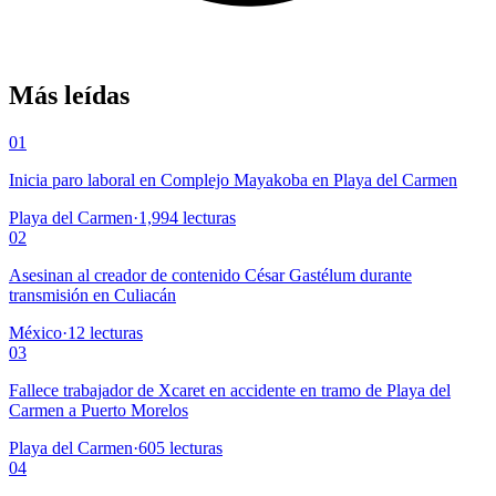
Más leídas
01
Inicia paro laboral en Complejo Mayakoba en Playa del Carmen
Playa del Carmen
·
1,994
lecturas
02
Asesinan al creador de contenido César Gastélum durante
transmisión en Culiacán
México
·
12
lecturas
03
Fallece trabajador de Xcaret en accidente en tramo de Playa del
Carmen a Puerto Morelos
Playa del Carmen
·
605
lecturas
04