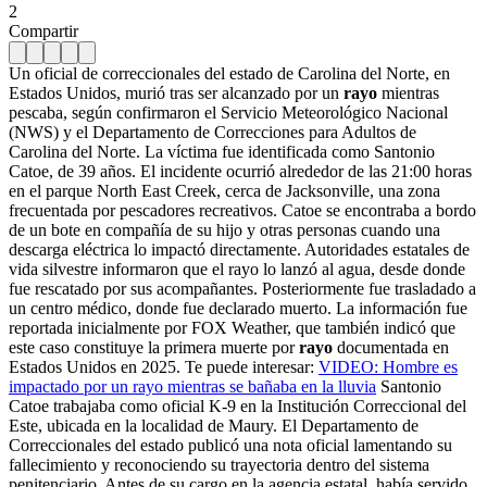
2
Compartir
Un oficial de correccionales del estado de Carolina del Norte, en
Estados Unidos, murió tras ser alcanzado por un
rayo
mientras
pescaba, según confirmaron el Servicio Meteorológico Nacional
(NWS) y el Departamento de Correcciones para Adultos de
Carolina del Norte. La víctima fue identificada como Santonio
Catoe, de 39 años. El incidente ocurrió alrededor de las 21:00 horas
en el parque North East Creek, cerca de Jacksonville, una zona
frecuentada por pescadores recreativos. Catoe se encontraba a bordo
de un bote en compañía de su hijo y otras personas cuando una
descarga eléctrica lo impactó directamente. Autoridades estatales de
vida silvestre informaron que el rayo lo lanzó al agua, desde donde
fue rescatado por sus acompañantes. Posteriormente fue trasladado a
un centro médico, donde fue declarado muerto. La información fue
reportada inicialmente por FOX Weather, que también indicó que
este caso constituye la primera muerte por
rayo
documentada en
Estados Unidos en 2025. Te puede interesar:
VIDEO: Hombre es
impactado por un rayo mientras se bañaba en la lluvia
Santonio
Catoe trabajaba como oficial K-9 en la Institución Correccional del
Este, ubicada en la localidad de Maury. El Departamento de
Correccionales del estado publicó una nota oficial lamentando su
fallecimiento y reconociendo su trayectoria dentro del sistema
penitenciario. Antes de su cargo en la agencia estatal, había servido