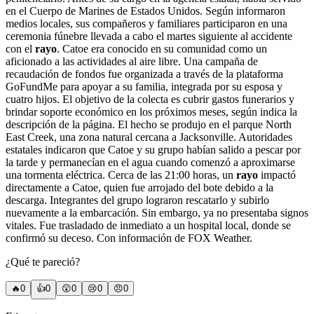
en el Cuerpo de Marines de Estados Unidos. Según informaron
medios locales, sus compañeros y familiares participaron en una
ceremonia fúnebre llevada a cabo el martes siguiente al accidente
con el
rayo
. Catoe era conocido en su comunidad como un
aficionado a las actividades al aire libre. Una campaña de
recaudación de fondos fue organizada a través de la plataforma
GoFundMe para apoyar a su familia, integrada por su esposa y
cuatro hijos. El objetivo de la colecta es cubrir gastos funerarios y
brindar soporte económico en los próximos meses, según indica la
descripción de la página. El hecho se produjo en el parque North
East Creek, una zona natural cercana a Jacksonville. Autoridades
estatales indicaron que Catoe y su grupo habían salido a pescar por
la tarde y permanecían en el agua cuando comenzó a aproximarse
una tormenta eléctrica. Cerca de las 21:00 horas, un
rayo
impactó
directamente a Catoe, quien fue arrojado del bote debido a la
descarga. Integrantes del grupo lograron rescatarlo y subirlo
nuevamente a la embarcación. Sin embargo, ya no presentaba signos
vitales. Fue trasladado de inmediato a un hospital local, donde se
confirmó su deceso. Con información de FOX Weather.
¿Qué te pareció?
🔥
0
👍
0
😲
0
😢
0
😠
0