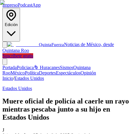
Impreso
Podcast
App
Edición
Noticias de México, desde
Quinta
Fuerza
Quintana Roo
Suscríbete gratis
Portada
Policiaca
🌀 Huracanes
Sismos
Quintana
Roo
México
Política
Deportes
Espectáculos
Opinión
Inicio
/
Estados Unidos
Estados Unidos
Muere oficial de policía al caerle un rayo
mientras pescaba junto a su hijo en
Estados Unidos
J