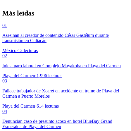
Más leídas
01
Asesinan al creador de contenido César Gastélum durante
transmisión en Culiacán
México
·
12
lecturas
02
Inicia paro laboral en Complejo Mayakoba en Playa del Carmen
Playa del Carmen
·
1,996
lecturas
03
Fallece trabajador de Xcaret en accidente en tramo de Playa del
Carmen a Puerto Morelos
Playa del Carmen
·
614
lecturas
04
Denuncian caso de presunto acoso en hotel BlueBay Grand
Esmeralda de Playa del Carmen