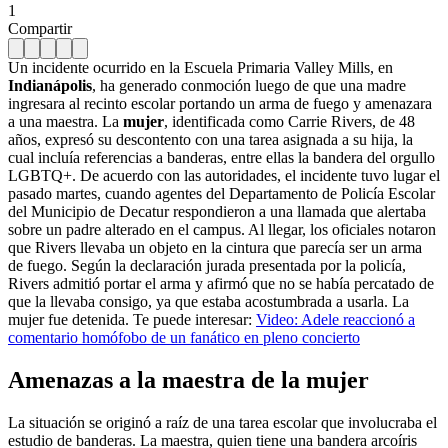
1
Compartir
Un incidente ocurrido en la Escuela Primaria Valley Mills, en
Indianápolis
, ha generado conmoción luego de que una madre
ingresara al recinto escolar portando un arma de fuego y amenazara
a una maestra. La
mujer
, identificada como Carrie Rivers, de 48
años, expresó su descontento con una tarea asignada a su hija, la
cual incluía referencias a banderas, entre ellas la bandera del orgullo
LGBTQ+. De acuerdo con las autoridades, el incidente tuvo lugar el
pasado martes, cuando agentes del Departamento de Policía Escolar
del Municipio de Decatur respondieron a una llamada que alertaba
sobre un padre alterado en el campus. Al llegar, los oficiales notaron
que Rivers llevaba un objeto en la cintura que parecía ser un arma
de fuego. Según la declaración jurada presentada por la policía,
Rivers admitió portar el arma y afirmó que no se había percatado de
que la llevaba consigo, ya que estaba acostumbrada a usarla. La
mujer fue detenida. Te puede interesar:
Video: Adele reaccionó a
comentario homófobo de un fanático en pleno concierto
Amenazas a la maestra de la mujer
La situación se originó a raíz de una tarea escolar que involucraba el
estudio de banderas. La maestra, quien tiene una bandera arcoíris