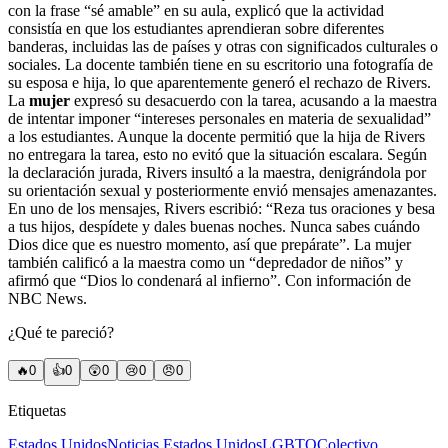
con la frase “sé amable” en su aula, explicó que la actividad
consistía en que los estudiantes aprendieran sobre diferentes
banderas, incluidas las de países y otras con significados culturales o
sociales. La docente también tiene en su escritorio una fotografía de
su esposa e hija, lo que aparentemente generó el rechazo de Rivers.
La
mujer
expresó su desacuerdo con la tarea, acusando a la maestra
de intentar imponer “intereses personales en materia de sexualidad”
a los estudiantes. Aunque la docente permitió que la hija de Rivers
no entregara la tarea, esto no evitó que la situación escalara. Según
la declaración jurada, Rivers insultó a la maestra, denigrándola por
su orientación sexual y posteriormente envió mensajes amenazantes.
En uno de los mensajes, Rivers escribió: “Reza tus oraciones y besa
a tus hijos, despídete y dales buenas noches. Nunca sabes cuándo
Dios dice que es nuestro momento, así que prepárate”. La mujer
también calificó a la maestra como un “depredador de niños” y
afirmó que “Dios lo condenará al infierno”. Con información de
NBC News.
¿Qué te pareció?
🔥
0
👍
0
😲
0
😢
0
😠
0
Etiquetas
Estados Unidos
Noticias Estados Unidos
LGBTQ
Colectivo