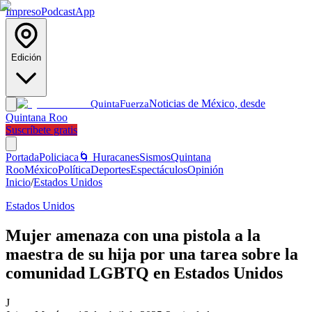
Impreso
Podcast
App
Edición
Noticias de México, desde
Quinta
Fuerza
Quintana Roo
Suscríbete gratis
Portada
Policiaca
🌀 Huracanes
Sismos
Quintana
Roo
México
Política
Deportes
Espectáculos
Opinión
Inicio
/
Estados Unidos
Estados Unidos
Mujer amenaza con una pistola a la
maestra de su hija por una tarea sobre la
comunidad LGBTQ en Estados Unidos
J