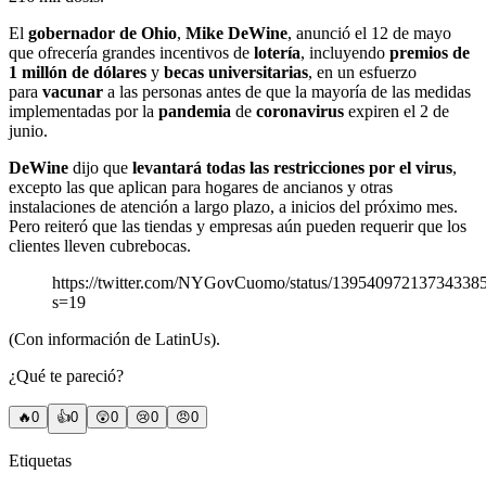
El
gobernador de Ohio
,
Mike DeWine
, anunció el 12 de mayo
que ofrecería grandes incentivos de
lotería
, incluyendo
premios de
1 millón de dólares
y
becas universitarias
, en un esfuerzo
para
vacunar
a las personas antes de que la mayoría de las medidas
implementadas por la
pandemia
de
coronavirus
expiren el 2 de
junio.
DeWine
dijo que
levantará todas las restricciones por el virus
,
excepto las que aplican para hogares de ancianos y otras
instalaciones de atención a largo plazo, a inicios del próximo mes.
Pero reiteró que las tiendas y empresas aún pueden requerir que los
clientes lleven cubrebocas.
https://twitter.com/NYGovCuomo/status/13954097213734338
s=19
(Con información de LatinUs).
¿Qué te pareció?
🔥
0
👍
0
😲
0
😢
0
😠
0
Etiquetas