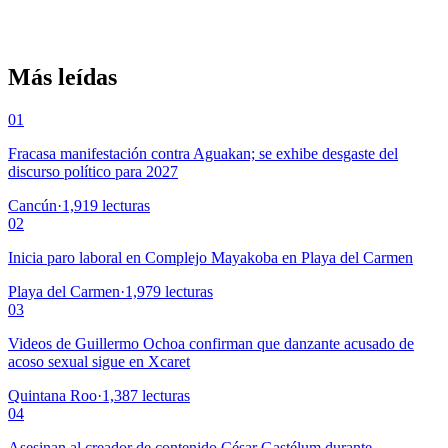
Más leídas
01
Fracasa manifestación contra Aguakan; se exhibe desgaste del
discurso político para 2027
Cancún
·
1,919
lecturas
02
Inicia paro laboral en Complejo Mayakoba en Playa del Carmen
Playa del Carmen
·
1,979
lecturas
03
Videos de Guillermo Ochoa confirman que danzante acusado de
acoso sexual sigue en Xcaret
Quintana Roo
·
1,387
lecturas
04
Asesinan al creador de contenido César Gastélum durante