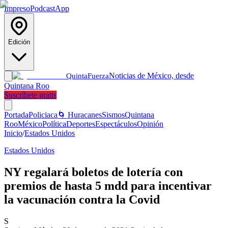
Impreso
Podcast
App
Edición
Noticias de México, desde
Quinta
Fuerza
Quintana Roo
Suscríbete gratis
Portada
Policiaca
🌀 Huracanes
Sismos
Quintana
Roo
México
Política
Deportes
Espectáculos
Opinión
Inicio
/
Estados Unidos
Estados Unidos
NY regalará boletos de lotería con
premios de hasta 5 mdd para incentivar
la vacunación contra la Covid
S