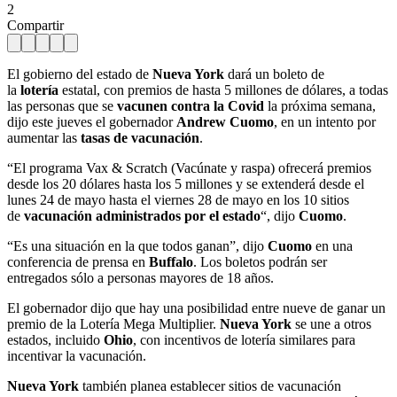
2
Compartir
El gobierno del estado de
Nueva York
dará un boleto de
la
lotería
estatal, con premios de hasta 5 millones de dólares, a todas
las personas que se
vacunen contra la Covid
la próxima semana,
dijo este jueves el gobernador
Andrew Cuomo
, en un intento por
aumentar las
tasas de vacunación
.
“El programa Vax & Scratch (Vacúnate y raspa) ofrecerá premios
desde los 20 dólares hasta los 5 millones y se extenderá desde el
lunes 24 de mayo hasta el viernes 28 de mayo en los 10 sitios
de
vacunación administrados por el estado
“, dijo
Cuomo
.
“Es una situación en la que todos ganan”, dijo
Cuomo
en una
conferencia de prensa en
Buffalo
. Los boletos podrán ser
entregados sólo a personas mayores de 18 años.
El gobernador dijo que hay una posibilidad entre nueve de ganar un
premio de la Lotería Mega Multiplier.
Nueva York
se une a otros
estados, incluido
Ohio
, con incentivos de lotería similares para
incentivar la vacunación.
Nueva York
también planea establecer sitios de vacunación