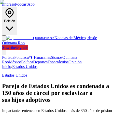
Impreso
Podcast
App
Edición
Noticias de México, desde
Quinta
Fuerza
Quintana Roo
Suscríbete gratis
Portada
Policiaca
🌀 Huracanes
Sismos
Quintana
Roo
México
Política
Deportes
Espectáculos
Opinión
Inicio
/
Estados Unidos
Estados Unidos
Pareja de Estados Unidos es condenada a
150 años de cárcel por esclavizar a
sus hijos adoptivos
Impactante sentencia en Estados Unidos: más de 350 años de prisión