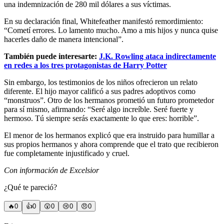
una indemnización de 280 mil dólares a sus víctimas.
En su declaración final, Whitefeather manifestó remordimiento:
“Cometí errores. Lo lamento mucho. Amo a mis hijos y nunca quise
hacerles daño de manera intencional”.
También puede interesarte:
J.K. Rowling ataca indirectamente
en redes a los tres protagonistas de Harry Potter
Sin embargo, los testimonios de los niños ofrecieron un relato
diferente. El hijo mayor calificó a sus padres adoptivos como
“monstruos”. Otro de los hermanos prometió un futuro prometedor
para sí mismo, afirmando: “Seré algo increíble. Seré fuerte y
hermoso. Tú siempre serás exactamente lo que eres: horrible”.
El menor de los hermanos explicó que era instruido para humillar a
sus propios hermanos y ahora comprende que el trato que recibieron
fue completamente injustificado y cruel.
Con información de Excelsior
¿Qué te pareció?
🔥
0
👍
0
😲
0
😢
0
😠
0