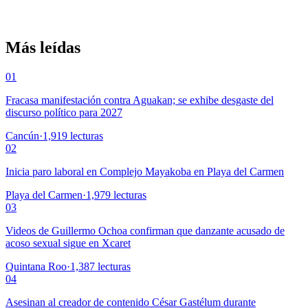
Más leídas
01
Fracasa manifestación contra Aguakan; se exhibe desgaste del
discurso político para 2027
Cancún
·
1,919
lecturas
02
Inicia paro laboral en Complejo Mayakoba en Playa del Carmen
Playa del Carmen
·
1,979
lecturas
03
Videos de Guillermo Ochoa confirman que danzante acusado de
acoso sexual sigue en Xcaret
Quintana Roo
·
1,387
lecturas
04
Asesinan al creador de contenido César Gastélum durante