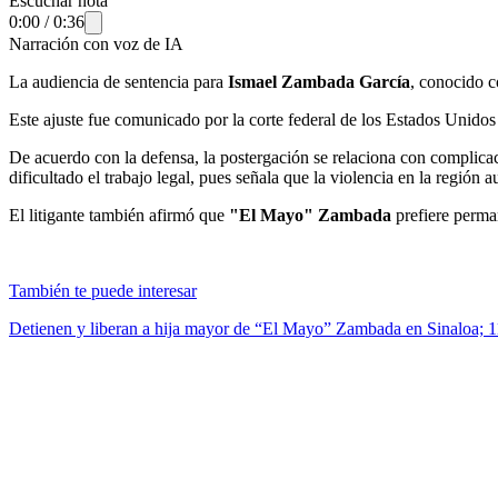
Escuchar nota
0:00
/
0:36
Narración con voz de IA
La audiencia de sentencia para
Ismael Zambada García
, conocido
Este ajuste fue comunicado por la corte federal de los Estados Unidos 
De acuerdo con la defensa, la postergación se relaciona con complic
dificultado el trabajo legal, pues señala que la violencia en la región a
El litigante también afirmó que
"El Mayo" Zambada
prefiere perma
También te puede interesar
Detienen y liberan a hija mayor de “El Mayo” Zambada en Sinaloa; 11