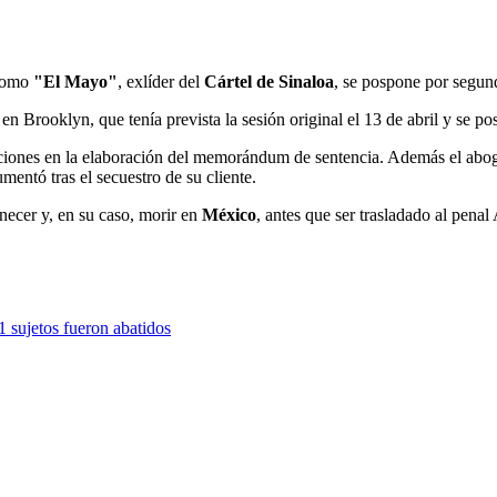
 como
"El Mayo"
, exlíder del
Cártel de Sinaloa
, se pospone por segun
en Brooklyn, que tenía prevista la sesión original el 13 de abril y se 
aciones en la elaboración del memorándum de sentencia. Además el abo
umentó tras el secuestro de su cliente.
necer y, en su caso, morir en
México
, antes que ser trasladado al pen
 sujetos fueron abatidos