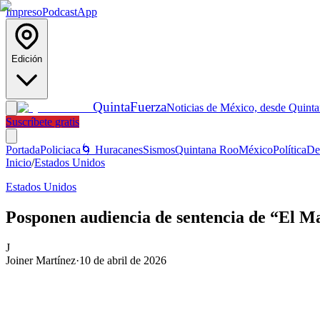
Impreso
Podcast
App
Edición
Quinta
Fuerza
Noticias de México, desde Quint
Suscríbete gratis
Portada
Policiaca
🌀 Huracanes
Sismos
Quintana Roo
México
Política
De
Inicio
/
Estados Unidos
Estados Unidos
Posponen audiencia de sentencia de “El 
J
Joiner Martínez
·
10 de abril de 2026