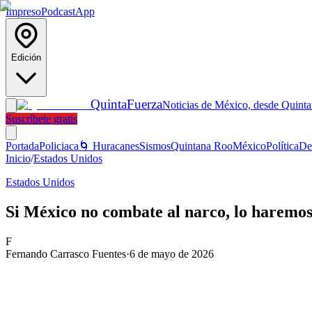
Impreso
Podcast
App
Edición
Quinta
Fuerza
Noticias de México, desde Quint
Suscríbete gratis
Portada
Policiaca
🌀 Huracanes
Sismos
Quintana Roo
México
Política
De
Inicio
/
Estados Unidos
Estados Unidos
Si México no combate al narco, lo haremo
F
Fernando Carrasco Fuentes
·
6 de mayo de 2026