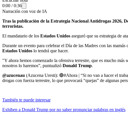
Escuchar nota
0:00
/
0:36
Narración con voz de IA
Tras la publicación de la Estrategia Nacional Antidrogas 2026,
terroristas.
El mandatario de los
Estados Unidos
aseguró que su estrategia de at
Durante un evento para celebrar el Día de las Madres con las mamás de 
Estados Unidos
lo tendrá que hacer.
"Y ahora hemos comenzado la ofensiva terrestre, que es mucho más s
nosotros lo haremos”, puntualizó
Donald Trump
.
@azucenau
(Azucena Uresti): 🔴#Ahora | “Si no van a hacer el traba
drogas con fuerza terrestre, lo que provocará “quejas” de algunas pe
También te puede interesar
Exhiben a Donald Trump por no saber pronunciar palabras en inglés