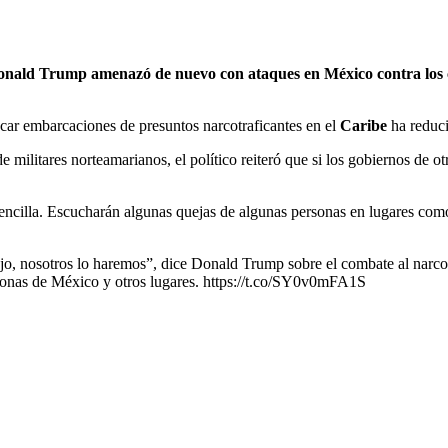
 Donald Trump amenazó de nuevo con ataques en México contra los c
acar embarcaciones de presuntos narcotraficantes en el
Caribe
ha reduci
militares norteamarianos, el político reiteró que si los gobiernos de ot
encilla. Escucharán algunas quejas de algunas personas en lugares co
jo, nosotros lo haremos”, dice Donald Trump sobre el combate al narcotr
rsonas de México y otros lugares. https://t.co/SY0v0mFA1S