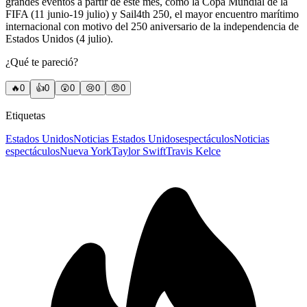
grandes eventos a partir de este mes, como la Copa Mundial de la
FIFA (11 junio-19 julio) y Sail4th 250, el mayor encuentro marítimo
internacional con motivo del 250 aniversario de la independencia de
Estados Unidos (4 julio).
¿Qué te pareció?
🔥
0
👍
0
😲
0
😢
0
😠
0
Etiquetas
Estados Unidos
Noticias Estados Unidos
espectáculos
Noticias
espectáculos
Nueva York
Taylor Swift
Travis Kelce