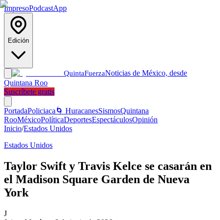
Impreso
Podcast
App
Edición
Noticias de México, desde
Quinta
Fuerza
Quintana Roo
Suscríbete gratis
Portada
Policiaca
🌀 Huracanes
Sismos
Quintana
Roo
México
Política
Deportes
Espectáculos
Opinión
Inicio
/
Estados Unidos
Estados Unidos
Taylor Swift y Travis Kelce se casarán en
el Madison Square Garden de Nueva
York
J