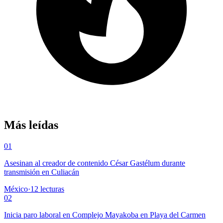
Más leídas
01
Asesinan al creador de contenido César Gastélum durante
transmisión en Culiacán
México
·
12
lecturas
02
Inicia paro laboral en Complejo Mayakoba en Playa del Carmen