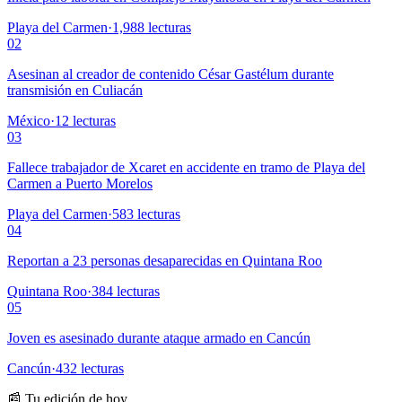
Playa del Carmen
·
1,988
lecturas
02
Asesinan al creador de contenido César Gastélum durante
transmisión en Culiacán
México
·
12
lecturas
03
Fallece trabajador de Xcaret en accidente en tramo de Playa del
Carmen a Puerto Morelos
Playa del Carmen
·
583
lecturas
04
Reportan a 23 personas desaparecidas en Quintana Roo
Quintana Roo
·
384
lecturas
05
Joven es asesinado durante ataque armado en Cancún
Cancún
·
432
lecturas
📰 Tu edición de hoy