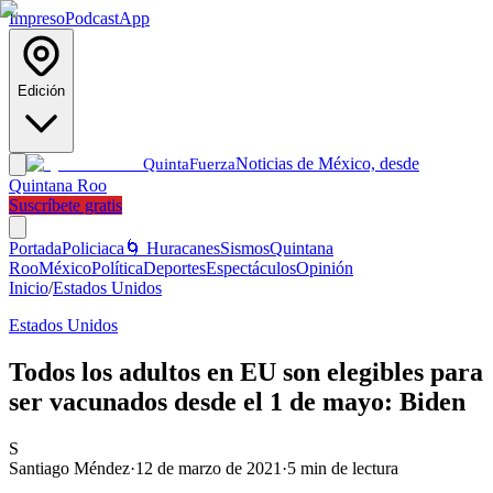
Impreso
Podcast
App
Edición
Noticias de México, desde
Quinta
Fuerza
Quintana Roo
Suscríbete gratis
Portada
Policiaca
🌀 Huracanes
Sismos
Quintana
Roo
México
Política
Deportes
Espectáculos
Opinión
Inicio
/
Estados Unidos
Estados Unidos
Todos los adultos en EU son elegibles para
ser vacunados desde el 1 de mayo: Biden
S
Santiago Méndez
·
12 de marzo de 2021
·
5
min de lectura