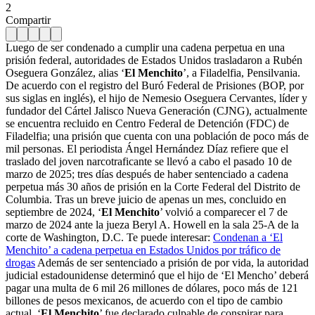
2
Compartir
Luego de ser condenado a cumplir una cadena perpetua en una
prisión federal, autoridades de Estados Unidos trasladaron a Rubén
Oseguera González, alias ‘
El Menchito
’, a Filadelfia, Pensilvania.
De acuerdo con el registro del Buró Federal de Prisiones (BOP, por
sus siglas en inglés), el hijo de Nemesio Oseguera Cervantes, líder y
fundador del Cártel Jalisco Nueva Generación (CJNG), actualmente
se encuentra recluido en Centro Federal de Detención (FDC) de
Filadelfia; una prisión que cuenta con una población de poco más de
mil personas. El periodista Ángel Hernández Díaz refiere que el
traslado del joven narcotraficante se llevó a cabo el pasado 10 de
marzo de 2025; tres días después de haber sentenciado a cadena
perpetua más 30 años de prisión en la Corte Federal del Distrito de
Columbia. Tras un breve juicio de apenas un mes, concluido en
septiembre de 2024, ‘
El Menchito
’ volvió a comparecer el 7 de
marzo de 2024 ante la jueza Beryl A. Howell en la sala 25-A de la
corte de Washington, D.C. Te puede interesar:
Condenan a ‘El
Menchito’ a cadena perpetua en Estados Unidos por tráfico de
drogas
Además de ser sentenciado a prisión de por vida, la autoridad
judicial estadounidense determinó que el hijo de ‘El Mencho’ deberá
pagar una multa de 6 mil 26 millones de dólares, poco más de 121
billones de pesos mexicanos, de acuerdo con el tipo de cambio
actual. ‘
El Menchito
’ fue declarado culpable de conspirar para