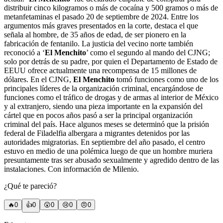
distribuir cinco kilogramos o más de cocaína y 500 gramos o más de
metanfetaminas el pasado 20 de septiembre de 2024. Entre los
argumentos más graves presentados en la corte, destaca el que
señala al hombre, de 35 años de edad, de ser pionero en la
fabricación de fentanilo. La justicia del vecino norte también
reconoció a ‘
El Menchito
’ como el segundo al mando del CJNG;
solo por detrás de su padre, por quien el Departamento de Estado de
EEUU ofrece actualmente una recompensa de 15 millones de
dólares. En el CJNG,
El Menchito
tomó funciones como uno de los
principales líderes de la organización criminal, encargándose de
funciones como el tráfico de drogas y de armas al interior de México
y al extranjero, siendo una pieza importante en la expansión del
cártel que en pocos años pasó a ser la principal organización
criminal del país. Hace algunos meses se determinó que la prisión
federal de Filadelfia albergara a migrantes detenidos por las
autoridades migratorias. En septiembre del año pasado, el centro
estuvo en medio de una polémica luego de que un hombre muriera
presuntamente tras ser abusado sexualmente y agredido dentro de las
instalaciones. Con información de Milenio.
¿Qué te pareció?
🔥
0
👍
0
😲
0
😢
0
😠
0