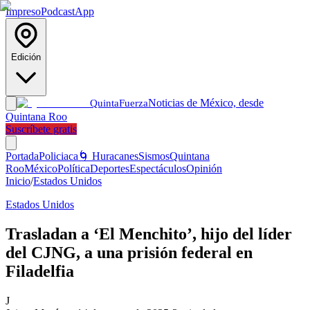
Impreso
Podcast
App
Edición
Noticias de México, desde
Quinta
Fuerza
Quintana Roo
Suscríbete gratis
Portada
Policiaca
🌀 Huracanes
Sismos
Quintana
Roo
México
Política
Deportes
Espectáculos
Opinión
Inicio
/
Estados Unidos
Estados Unidos
Trasladan a ‘El Menchito’, hijo del líder
del CJNG, a una prisión federal en
Filadelfia
J