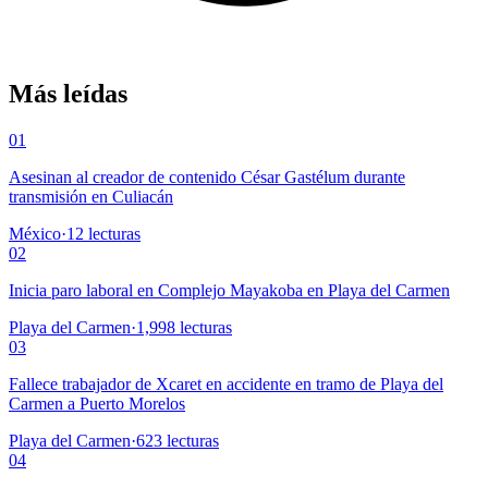
Más leídas
01
Asesinan al creador de contenido César Gastélum durante
transmisión en Culiacán
México
·
12
lecturas
02
Inicia paro laboral en Complejo Mayakoba en Playa del Carmen
Playa del Carmen
·
1,998
lecturas
03
Fallece trabajador de Xcaret en accidente en tramo de Playa del
Carmen a Puerto Morelos
Playa del Carmen
·
623
lecturas
04