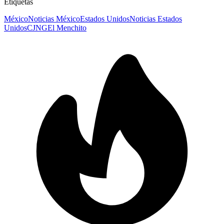
Etiquetas
México
Noticias México
Estados Unidos
Noticias Estados
Unidos
CJNG
El Menchito