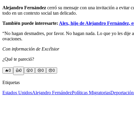
Alejandro Fernández
cerró su mensaje con una invitación a evitar 
todo en un contexto social tan delicado.
También puede interesarte:
Alex, hijo de Alejandro Fernández, e
“No hagan desmadres, por favor. No hagan nada. Lo que yo les dije a
ovaciones.
Con información de Excélsior
¿Qué te pareció?
🔥
0
👍
0
😲
0
😢
0
😠
0
Etiquetas
Estados Unidos
Alejandro Fernández
Políticas Migratorias
Deportación