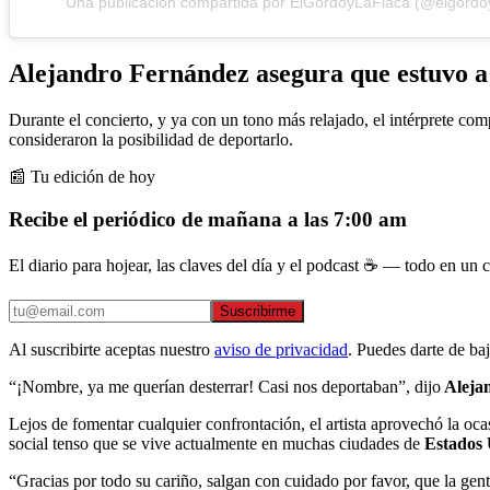
Una publicación compartida por ElGordoyLaFlaca (@elgordoy
Alejandro Fernández asegura que estuvo a 
Durante el concierto, y ya con un tono más relajado, el intérprete comp
consideraron la posibilidad de deportarlo.
📰 Tu edición de hoy
Recibe el periódico de mañana a las 7:00 am
El diario para hojear, las claves del día y el podcast ☕ — todo en un co
Suscribirme
Al suscribirte aceptas nuestro
aviso de privacidad
. Puedes darte de ba
“¡Nombre, ya me querían desterrar! Casi nos deportaban”, dijo
Aleja
Lejos de fomentar cualquier confrontación, el artista aprovechó la oc
social tenso que se vive actualmente en muchas ciudades de
Estados 
“Gracias por todo su cariño, salgan con cuidado por favor, que la g