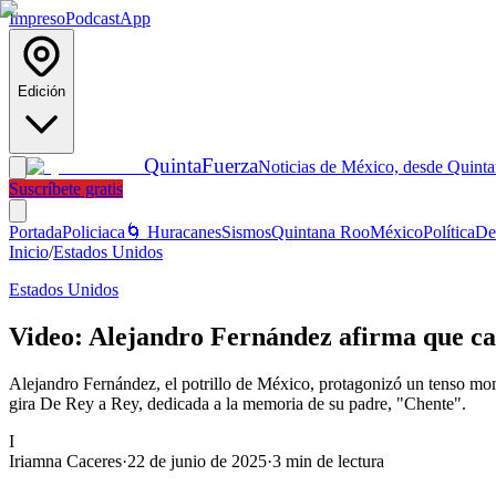
Impreso
Podcast
App
Edición
Quinta
Fuerza
Noticias de México, desde Quint
Suscríbete gratis
Portada
Policiaca
🌀 Huracanes
Sismos
Quintana Roo
México
Política
De
Inicio
/
Estados Unidos
Estados Unidos
Video: Alejandro Fernández afirma que cas
Alejandro Fernández, el potrillo de México, protagonizó un tenso mom
gira De Rey a Rey, dedicada a la memoria de su padre, "Chente".
I
Iriamna Caceres
·
22 de junio de 2025
·
3
min de lectura