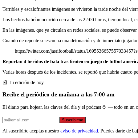
Terribles y escalofriantes imágenes se vivieron la tarde noche del vie
Los hechos habrían ocurrido cerca de las 22:00 horas, tiempo local, 
En las imágenes, que ya circulan en redes sociales, se puede observa
Cuando de repente se escucha una detonación y de inmediato jugadores
https://twitter.com/jasrifootball/status/1695536657557033457?
Reportan 4 heridos de bala tras tiroteo en juego de futbol america
Varias horas después de los incidentes, se reportó que habría cuatro pe
📰 Tu edición de hoy
Recibe el periódico de mañana a las 7:00 am
El diario para hojear, las claves del día y el podcast ☕ — todo en un co
Suscribirme
Al suscribirte aceptas nuestro
aviso de privacidad
. Puedes darte de ba