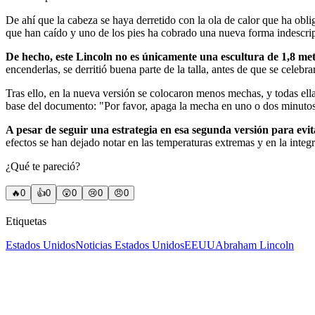
De ahí que la cabeza se haya derretido con la ola de calor que ha obli
que han caído y uno de los pies ha cobrado una nueva forma indescrip
De hecho, este Lincoln no es únicamente una escultura de 1,8 met
encenderlas, se derritió buena parte de la talla, antes de que se celeb
Tras ello, en la nueva versión se colocaron menos mechas, y todas ell
base del documento: "Por favor, apaga la mecha en uno o dos minutos
A pesar de seguir una estrategia en esa segunda versión para evit
efectos se han dejado notar en las temperaturas extremas y en la integr
¿Qué te pareció?
🔥
0
👍
0
😲
0
😢
0
😠
0
Etiquetas
Estados Unidos
Noticias Estados Unidos
EEUU
Abraham Lincoln