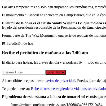
Las altas temperaturas no sólo han disparado los termómetros, tambié
El monumento a Lincoln se encuentra en Camp Barker, que en la época
El autor de la obra es el artista Sandy Williams IV, que moldeó est
legado del presidente responsable de la Proclamación de Emancipació
Forma parte de The Wax Monument, una serie de réplicas de monument
📰 Tu edición de hoy
Recibe el periódico de mañana a las 7:00 am
El diario para hojear, las claves del día y el podcast ☕ — todo en un co
Suscribirme
Al suscribirte aceptas nuestro
aviso de privacidad
. Puedes darte de ba
Te puede interesar:
Bebé de tres meses pierde la vida tras ser olvidad
El problema de esta estatua a la hora de tomar el sol es más que ev
https://twitter.com/brutamerica/status/1806043406617219464