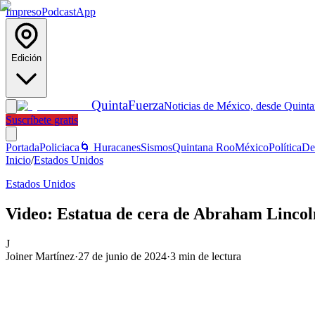
Impreso
Podcast
App
Edición
Quinta
Fuerza
Noticias de México, desde Quint
Suscríbete gratis
Portada
Policiaca
🌀 Huracanes
Sismos
Quintana Roo
México
Política
De
Inicio
/
Estados Unidos
Estados Unidos
Video: Estatua de cera de Abraham Lincoln
J
Joiner Martínez
·
27 de junio de 2024
·
3
min de lectura