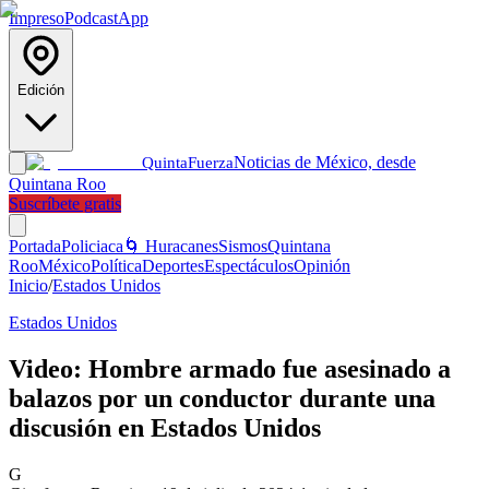
Impreso
Podcast
App
Edición
Noticias de México, desde
Quinta
Fuerza
Quintana Roo
Suscríbete gratis
Portada
Policiaca
🌀 Huracanes
Sismos
Quintana
Roo
México
Política
Deportes
Espectáculos
Opinión
Inicio
/
Estados Unidos
Estados Unidos
Video: Hombre armado fue asesinado a
balazos por un conductor durante una
discusión en Estados Unidos
G