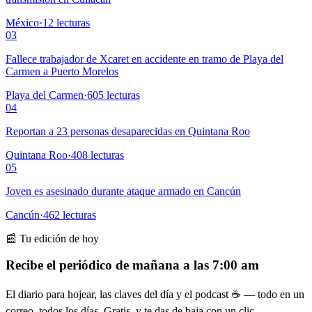
México
·
12
lecturas
03
Fallece trabajador de Xcaret en accidente en tramo de Playa del
Carmen a Puerto Morelos
Playa del Carmen
·
605
lecturas
04
Reportan a 23 personas desaparecidas en Quintana Roo
Quintana Roo
·
408
lecturas
05
Joven es asesinado durante ataque armado en Cancún
Cancún
·
462
lecturas
📰 Tu edición de hoy
Recibe el periódico de mañana a las 7:00 am
El diario para hojear, las claves del día y el podcast ☕ — todo en un
correo, todos los días. Gratis, y te das de baja con un clic.