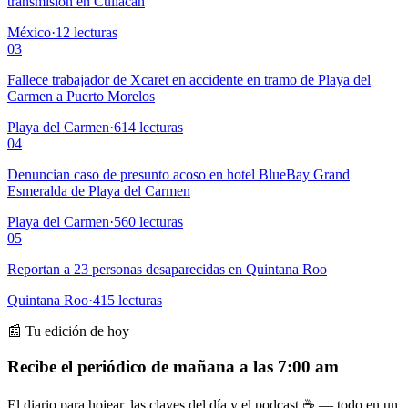
transmisión en Culiacán
México
·
12
lecturas
03
Fallece trabajador de Xcaret en accidente en tramo de Playa del
Carmen a Puerto Morelos
Playa del Carmen
·
614
lecturas
04
Denuncian caso de presunto acoso en hotel BlueBay Grand
Esmeralda de Playa del Carmen
Playa del Carmen
·
560
lecturas
05
Reportan a 23 personas desaparecidas en Quintana Roo
Quintana Roo
·
415
lecturas
📰 Tu edición de hoy
Recibe el periódico de mañana a las 7:00 am
El diario para hojear, las claves del día y el podcast ☕ — todo en un