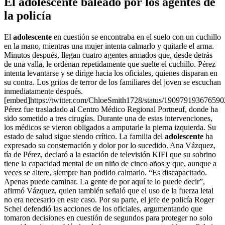
El adolescente baleado por los agentes de
la policía
El
adolescente
en cuestión se encontraba en el suelo con un cuchillo
en la mano, mientras una mujer intenta calmarlo y quitarle el arma.
Minutos después, llegan cuatro agentes armados que, desde detrás
de una valla, le ordenan repetidamente que suelte el cuchillo. Pérez
intenta levantarse y se dirige hacia los oficiales, quienes disparan en
su contra. Los gritos de terror de los familiares del joven se escuchan
inmediatamente después.
[embed]https://twitter.com/ChloeSmith1728/status/19097919367659
Pérez fue trasladado al Centro Médico Regional Portneuf, donde ha
sido sometido a tres cirugías. Durante una de estas intervenciones,
los médicos se vieron obligados a amputarle la pierna izquierda. Su
estado de salud sigue siendo crítico. La familia del
adolescente
ha
expresado su consternación y dolor por lo sucedido. Ana Vázquez,
tía de Pérez, declaró a la estación de televisión KIFI que su sobrino
tiene la capacidad mental de un niño de cinco años y que, aunque a
veces se altere, siempre han podido calmarlo. “Es discapacitado.
Apenas puede caminar. La gente de por aquí te lo puede decir”,
afirmó Vázquez, quien también señaló que el uso de la fuerza letal
no era necesario en este caso. Por su parte, el jefe de policía Roger
Schei defendió las acciones de los oficiales, argumentando que
tomaron decisiones en cuestión de segundos para proteger no solo