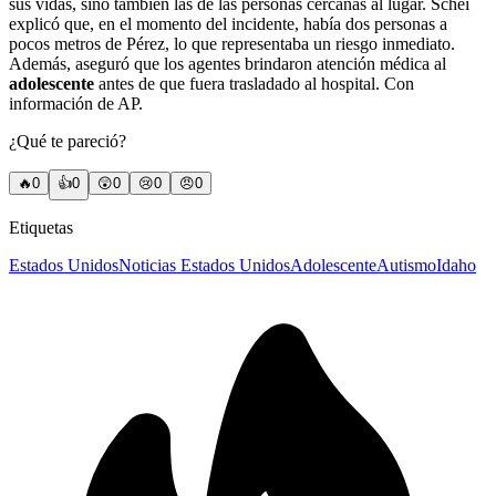
sus vidas, sino también las de las personas cercanas al lugar. Schei
explicó que, en el momento del incidente, había dos personas a
pocos metros de Pérez, lo que representaba un riesgo inmediato.
Además, aseguró que los agentes brindaron atención médica al
adolescente
antes de que fuera trasladado al hospital. Con
información de AP.
¿Qué te pareció?
🔥
0
👍
0
😲
0
😢
0
😠
0
Etiquetas
Estados Unidos
Noticias Estados Unidos
Adolescente
Autismo
Idaho