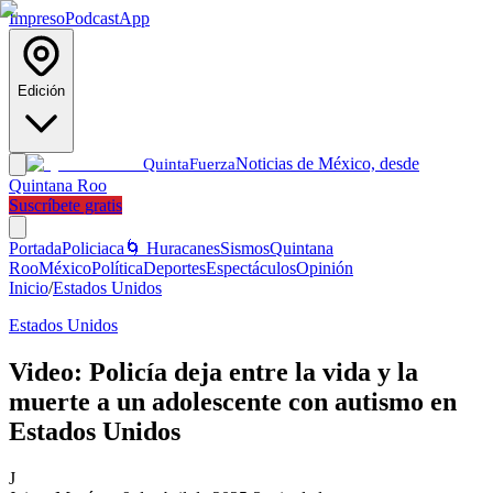
Impreso
Podcast
App
Edición
Noticias de México, desde
Quinta
Fuerza
Quintana Roo
Suscríbete gratis
Portada
Policiaca
🌀 Huracanes
Sismos
Quintana
Roo
México
Política
Deportes
Espectáculos
Opinión
Inicio
/
Estados Unidos
Estados Unidos
Video: Policía deja entre la vida y la
muerte a un adolescente con autismo en
Estados Unidos
J