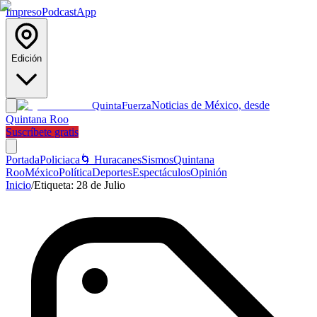
Impreso
Podcast
App
Edición
Noticias de México, desde
Quinta
Fuerza
Quintana Roo
Suscríbete gratis
Portada
Policiaca
🌀 Huracanes
Sismos
Quintana
Roo
México
Política
Deportes
Espectáculos
Opinión
Inicio
/
Etiqueta:
28 de Julio