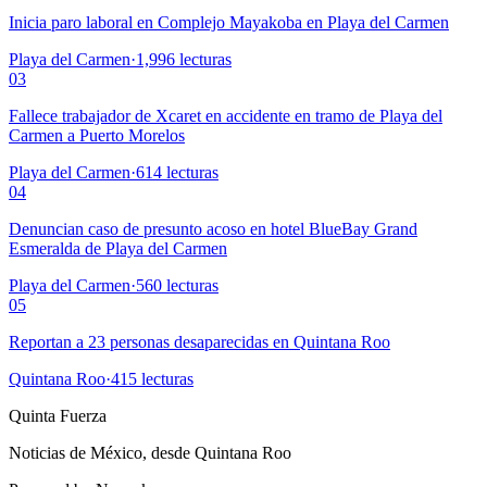
Inicia paro laboral en Complejo Mayakoba en Playa del Carmen
Playa del Carmen
·
1,996
lecturas
03
Fallece trabajador de Xcaret en accidente en tramo de Playa del
Carmen a Puerto Morelos
Playa del Carmen
·
614
lecturas
04
Denuncian caso de presunto acoso en hotel BlueBay Grand
Esmeralda de Playa del Carmen
Playa del Carmen
·
560
lecturas
05
Reportan a 23 personas desaparecidas en Quintana Roo
Quintana Roo
·
415
lecturas
Quinta Fuerza
Noticias de México, desde Quintana Roo