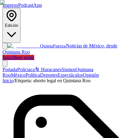
Impreso
Podcast
App
Edición
Noticias de México, desde
Quinta
Fuerza
Quintana Roo
Suscríbete gratis
Portada
Policiaca
🌀 Huracanes
Sismos
Quintana
Roo
México
Política
Deportes
Espectáculos
Opinión
Inicio
/
Etiqueta:
aborto legal en Quintana Roo