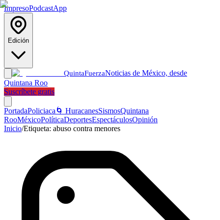
Impreso
Podcast
App
Edición
Noticias de México, desde
Quinta
Fuerza
Quintana Roo
Suscríbete gratis
Portada
Policiaca
🌀 Huracanes
Sismos
Quintana
Roo
México
Política
Deportes
Espectáculos
Opinión
Inicio
/
Etiqueta:
abuso contra menores