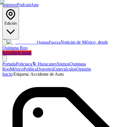
Impreso
Podcast
App
Edición
Noticias de México, desde
Quinta
Fuerza
Quintana Roo
Suscríbete gratis
Portada
Policiaca
🌀 Huracanes
Sismos
Quintana
Roo
México
Política
Deportes
Espectáculos
Opinión
Inicio
/
Etiqueta:
Accidente de Auto