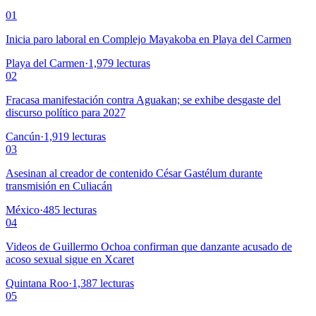
01
Inicia paro laboral en Complejo Mayakoba en Playa del Carmen
Playa del Carmen
·
1,979
lecturas
02
Fracasa manifestación contra Aguakan; se exhibe desgaste del
discurso político para 2027
Cancún
·
1,919
lecturas
03
Asesinan al creador de contenido César Gastélum durante
transmisión en Culiacán
México
·
485
lecturas
04
Videos de Guillermo Ochoa confirman que danzante acusado de
acoso sexual sigue en Xcaret
Quintana Roo
·
1,387
lecturas
05