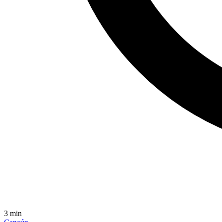
3
min