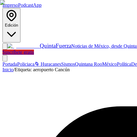
Impreso
Podcast
App
Edición
Quinta
Fuerza
Noticias de México, desde Quint
Suscríbete gratis
Portada
Policiaca
🌀 Huracanes
Sismos
Quintana Roo
México
Política
De
Inicio
/
Etiqueta:
aeropuerto Cancún