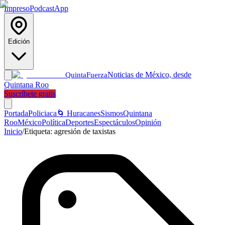
Impreso
Podcast
App
Edición
Noticias de México, desde
Quinta
Fuerza
Quintana Roo
Suscríbete gratis
Portada
Policiaca
🌀 Huracanes
Sismos
Quintana
Roo
México
Política
Deportes
Espectáculos
Opinión
Inicio
/
Etiqueta:
agresión de taxistas