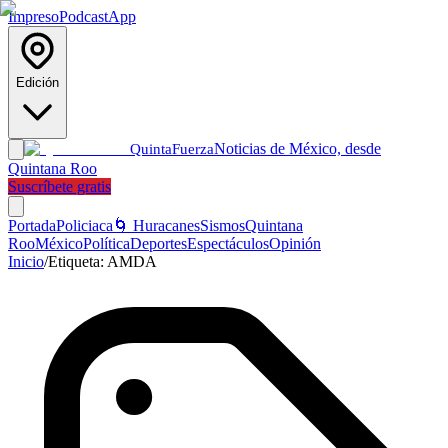
Impreso
Podcast
App
Edición
Noticias de México, desde
Quinta
Fuerza
Quintana Roo
Suscríbete gratis
Portada
Policiaca
🌀 Huracanes
Sismos
Quintana
Roo
México
Política
Deportes
Espectáculos
Opinión
Inicio
/
Etiqueta:
AMDA