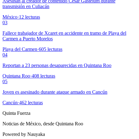
Asesinan al creador de contenido César Gastélum durante
transmisión en Culiacán
México
·
12
lecturas
03
Fallece trabajador de Xcaret en accidente en tramo de Playa del
Carmen a Puerto Morelos
Playa del Carmen
·
605
lecturas
04
Reportan a 23 personas desaparecidas en Quintana Roo
Quintana Roo
·
408
lecturas
05
Joven es asesinado durante ataque armado en Cancún
Cancún
·
462
lecturas
Quinta Fuerza
Noticias de México, desde Quintana Roo
Powered by Nauyaka