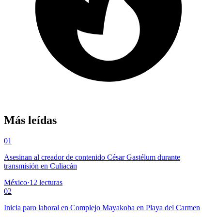
Más leídas
01
Asesinan al creador de contenido César Gastélum durante
transmisión en Culiacán
México
·
12
lecturas
02
Inicia paro laboral en Complejo Mayakoba en Playa del Carmen