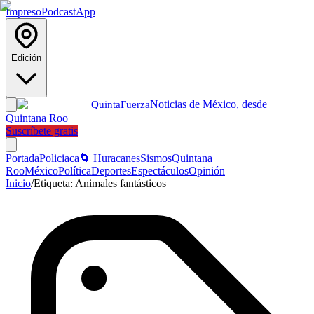
Impreso
Podcast
App
Edición
Noticias de México, desde
Quinta
Fuerza
Quintana Roo
Suscríbete gratis
Portada
Policiaca
🌀 Huracanes
Sismos
Quintana
Roo
México
Política
Deportes
Espectáculos
Opinión
Inicio
/
Etiqueta:
Animales fantásticos